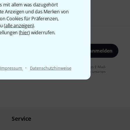
is mit allem was dazugehört
rte Anzeigen und das Merken von
von Cookies für Präferenzen,
u (
alle anzeigen
).
ellungen (
hier
) widerrufen.
Jetzt anmelden
 Sie dem Erhalt von E-Mail-Werbung und einer Messung des E-Mail-
·
Impressum
Datenschutzhinweise
t jederzeit möglich. Weitere Informationen finden Sie in unseren
Service