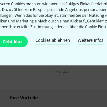
Teilen
Hilfe & Feedback
seren Cookies möchten wir Ihnen ein fluffiges Einkaufserlebn
n. Dazu zählen zum Beispiel passende Angebote, personalisie
llungen. Wenn das für Sie okay ist, stimmen Sie der Nutzung 
tiken und Marketing einfach durch einen Klick auf „Geht klar“ z
nnen Ihre erteilte Zustimmung jederzeit über die Cookie-Einst
Cookies ablehnen
Weitere Infos
Geht klar
E-Mail-Adresse
*
 gewinne mit etwas Glück
50€
!
Mit Klick auf „Jetzt anmelden“ stimmen
Nutzungsverhaltens zu. Die Abmeldung is
Datenschutzhinweisen
.
* Pflichtfeld
Ihre Vorteile