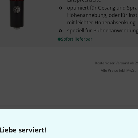
optimiert für Gesang und Sprac
Höhenanhebung, oder für In
mit leichter Höhenabsenkung
speziell für Bühnenanwendung
Sofort lieferbar
Kostenloser Versand ab 2
Alle Preise inkl. MwSt.
Gefällt Ihnen, was Sie sehen?
Liebe serviert!