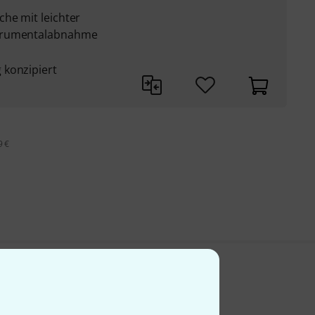
he mit leichter
strumentalabnahme
 konzipiert
9 €