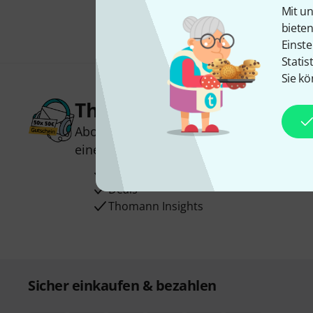
Mit un
biete
Einste
Statis
Sie kö
Thomann Newsletter
Abonniere den Thomann Newsletter und
einen von
50 Gutscheinen
über jeweils
Inspirierende Beiträge
Deals
Thomann Insights
Sicher einkaufen & bezahlen