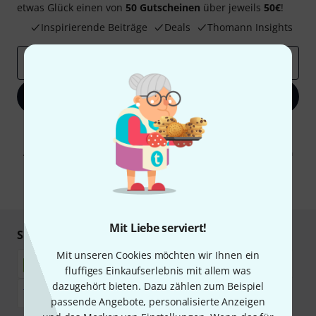
etwas Glück einen von
50 Gutscheinen
über jeweils
50€
!
Inspirierende Beiträge
Deals
Thomann Insights
E-Mail-Adresse
*
Jetzt anmelden
Mit Klick auf „Jetzt anmelden“ stimmen Sie dem Erhalt von E-Mail-
Werbung und einer Messung des E-Mail-Nutzungsverhaltens zu. Die
Abmeldung ist jederzeit möglich. Weitere Informationen finden Sie in
unseren
Datenschutzhinweisen
.
* Pflichtfeld
Mit Liebe serviert!
Sicher einkaufen & bezahlen
Mit unseren Cookies möchten wir Ihnen ein
fluffiges Einkaufserlebnis mit allem was
dazugehört bieten. Dazu zählen zum Beispiel
passende Angebote, personalisierte Anzeigen