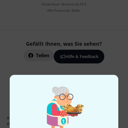
Kostenloser Versand ab 29 €
Alle Preise inkl. MwSt.
Gefällt Ihnen, was Sie sehen?
Teilen
Hilfe & Feedback
Thomann Newsletter
Abonniere den Thomann Newsletter und gewinne mit
etwas Glück einen von
50 Gutscheinen
über jeweils
50€
!