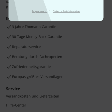
Vorkasse, PayPal, Amazon Pay,
Klarna Sofort bezahlen
,
Klarna Ratenzahlung
oder Kreditkarte.
·
Impressum
Datenschutzhinweise
Ihre Vorteile
3 Jahre Thomann Garantie
30 Tage Money-Back-Garantie
Reparaturservice
Beratung durch Fachexperten
Zufriedenheitsgarantie
Europas größtes Versandlager
Service
Versandkosten und Lieferzeiten
Hilfe-Center