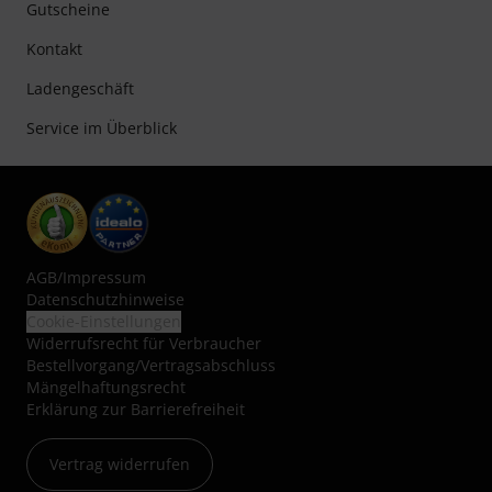
Gutscheine
Kontakt
Ladengeschäft
Service im Überblick
AGB
/
Impressum
Datenschutzhinweise
Cookie-Einstellungen
Widerrufsrecht für Verbraucher
Bestellvorgang/Vertragsabschluss
Mängelhaftungsrecht
Erklärung zur Barrierefreiheit
Vertrag widerrufen