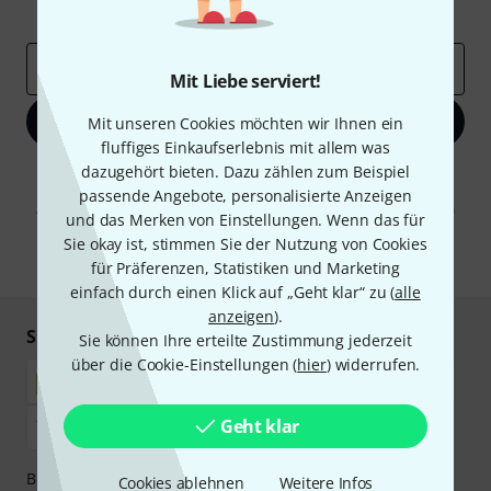
Inspirierende Beiträge
Deals
Thomann Insights
E-Mail-Adresse
*
Mit Liebe serviert!
Jetzt anmelden
Mit unseren Cookies möchten wir Ihnen ein
fluffiges Einkaufserlebnis mit allem was
dazugehört bieten. Dazu zählen zum Beispiel
Mit Klick auf „Jetzt anmelden“ stimmen Sie dem Erhalt von E-Mail-
Werbung und einer Messung des E-Mail-Nutzungsverhaltens zu. Die
passende Angebote, personalisierte Anzeigen
Abmeldung ist jederzeit möglich. Weitere Informationen finden Sie in
und das Merken von Einstellungen. Wenn das für
unseren
Datenschutzhinweisen
.
Sie okay ist, stimmen Sie der Nutzung von Cookies
* Pflichtfeld
für Präferenzen, Statistiken und Marketing
einfach durch einen Klick auf „Geht klar“ zu (
alle
anzeigen
).
Sicher einkaufen & bezahlen
Sie können Ihre erteilte Zustimmung jederzeit
über die Cookie-Einstellungen (
hier
) widerrufen.
Geht klar
Bezahlen Sie vertraulich und sicher per Nachnahme,
Cookies ablehnen
Weitere Infos