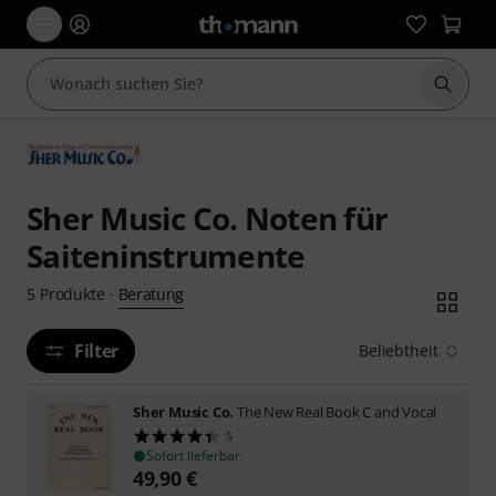
Suche 
Sher Music Co. Noten für
Saiteninstrumente
Beratung
5
Produkte
·
Filter
Beliebtheit
Sher Music Co.
The New Real Book C and Vocal
5
Sofort lieferbar
49,90
€