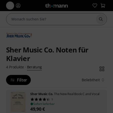
Suche 
Sher Music Co. Noten für
Klavier
Beratung
4
Produkte
·
Filter
Beliebtheit
Sher Music Co.
The New Real Book C and Vocal
5
Sofort lieferbar
49,90
€