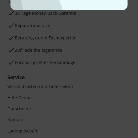
3 Jahre Thomann Garantie
30 Tage Money-Back-Garantie
Reparaturservice
Beratung durch Fachexperten
Zufriedenheitsgarantie
Europas größtes Versandlager
Service
Versandkosten und Lieferzeiten
Hilfe-Center
Gutscheine
Kontakt
Ladengeschäft