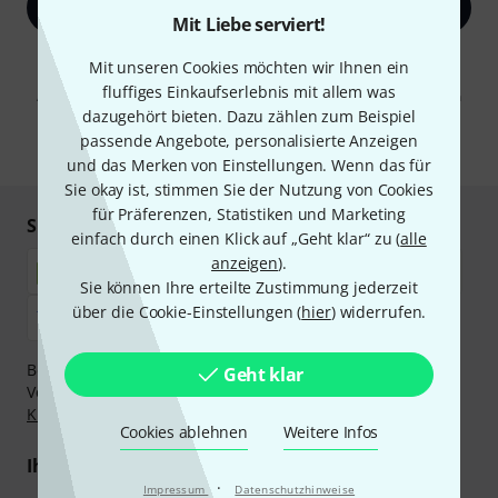
Jetzt anmelden
Mit Liebe serviert!
Mit Klick auf „Jetzt anmelden“ stimmen Sie dem Erhalt von E-Mail-
Mit unseren Cookies möchten wir Ihnen ein
Werbung und einer Messung des E-Mail-Nutzungsverhaltens zu. Die
fluffiges Einkaufserlebnis mit allem was
Abmeldung ist jederzeit möglich. Weitere Informationen finden Sie in
unseren
Datenschutzhinweisen
.
dazugehört bieten. Dazu zählen zum Beispiel
passende Angebote, personalisierte Anzeigen
* Pflichtfeld
und das Merken von Einstellungen. Wenn das für
Sie okay ist, stimmen Sie der Nutzung von Cookies
für Präferenzen, Statistiken und Marketing
Sicher einkaufen & bezahlen
einfach durch einen Klick auf „Geht klar“ zu (
alle
anzeigen
).
Sie können Ihre erteilte Zustimmung jederzeit
über die Cookie-Einstellungen (
hier
) widerrufen.
Bezahlen Sie vertraulich und sicher per Nachnahme,
Geht klar
Vorkasse, PayPal, Amazon Pay,
Klarna Sofort bezahlen
,
Klarna Ratenzahlung
oder Kreditkarte.
Cookies ablehnen
Weitere Infos
Ihre Vorteile
·
Impressum
Datenschutzhinweise