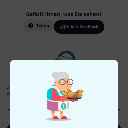
Gefällt Ihnen, was Sie sehen?
Teilen
Hilfe & Feedback
Thomann Newsletter
Abonniere den Thomann Newsletter und gewinne mit
etwas Glück einen von
50 Gutscheinen
über jeweils
50€
!
Inspirierende Beiträge
Deals
Thomann Insights
E-Mail-Adresse
*