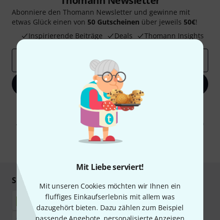
Thomann Newsletter
Abonniere den Thomann Newsletter und gewinne mit
etwas Glück einen von
50 Gutscheinen
über jeweils
50€
!
Inspirierende Beiträge
Deals
Thomann Insights
E-Mail-Adresse
*
Jetzt anmelden
Mit Klick auf „Jetzt anmelden“ stimmen Sie dem Erhalt von E-Mail-
Werbung und einer Messung des E-Mail-Nutzungsverhaltens zu. Die
Abmeldung ist jederzeit möglich. Weitere Informationen finden Sie in
unseren
Datenschutzhinweisen
.
* Pflichtfeld
Mit Liebe serviert!
Sicher einkaufen & bezahlen
Mit unseren Cookies möchten wir Ihnen ein
fluffiges Einkaufserlebnis mit allem was
dazugehört bieten. Dazu zählen zum Beispiel
passende Angebote, personalisierte Anzeigen