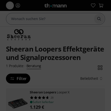
Suche 
Sheeran Loopers Effektgeräte
und Signalprozessoren
Beratung
1
Produkte
·
Filter
Beliebtheit
Sheeran Loopers
Looper X
28
Sofort lieferbar
1.129
€