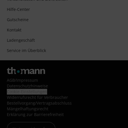
Hilfe-Center
Gutscheine
Kontakt
Ladengeschäft
Service im Überblick
AGB
/
Impressum
Datenschutzhinweise
Cookie-Einstellungen
Widerrufsrecht für Verbraucher
Bestellvorgang/Vertragsabschluss
Mängelhaftungsrecht
Erklärung zur Barrierefreiheit