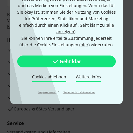
und das Merken von Einstellungen. Wenn das für
Sie okay ist, stimmen Sie der Nutzung von Cookies
Bezahlen Sie vertraulich und sicher per Nachnahme,
für Präferenzen, Statistiken und Marketing
Vorkasse, PayPal, Amazon Pay,
Klarna Sofort bezahlen
,
einfach durch einen Klick auf „Geht klar“ zu (
alle
Klarna Ratenzahlung
oder Kreditkarte.
anzeigen
).
Sie können Ihre erteilte Zustimmung jederzeit
Ihre Vorteile
über die Cookie-Einstellungen (
hier
) widerrufen.
3 Jahre Thomann Garantie
Geht klar
30 Tage Money-Back-Garantie
Reparaturservice
Cookies ablehnen
Weitere Infos
Beratung durch Fachexperten
·
Impressum
Datenschutzhinweise
Zufriedenheitsgarantie
Europas größtes Versandlager
Service
Versandkosten und Lieferzeiten