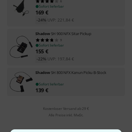
6
Sofort lieferbar
169
€
-24%
UVP:
221,84
€
Shadow
SH 900 NFX Sitar Pickup
9
Sofort lieferbar
155
€
-22%
UVP:
197,84
€
Shadow
SH 800 NFX Kanun Picku B-Stock
Sofort lieferbar
139
€
Kostenloser Versand ab 29 €
Alle Preise inkl. MwSt.