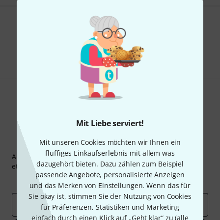
Gefällt Ihnen, was Sie sehen?
Teilen
Hilfe & Feedback
Mit Liebe serviert!
Mit unseren Cookies möchten wir Ihnen ein
Thomann Newsletter
fluffiges Einkaufserlebnis mit allem was
Abonniere den Thomann Newsletter und gewinne mit
dazugehört bieten. Dazu zählen zum Beispiel
etwas Glück einen von
50 Gutscheinen
über jeweils
50€
!
passende Angebote, personalisierte Anzeigen
Inspirierende Beiträge
Deals
Thomann Insights
und das Merken von Einstellungen. Wenn das für
Sie okay ist, stimmen Sie der Nutzung von Cookies
E-Mail-Adresse
*
für Präferenzen, Statistiken und Marketing
einfach durch einen Klick auf „Geht klar“ zu (
alle