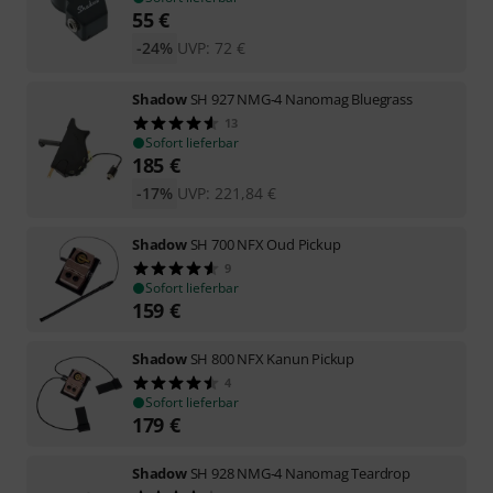
55
€
-24%
UVP:
72
€
Shadow
SH 927 NMG-4 Nanomag Bluegrass
13
Sofort lieferbar
185
€
-17%
UVP:
221,84
€
Shadow
SH 700 NFX Oud Pickup
9
Sofort lieferbar
159
€
Shadow
SH 800 NFX Kanun Pickup
4
Sofort lieferbar
179
€
Shadow
SH 928 NMG-4 Nanomag Teardrop