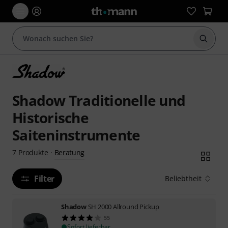
Suche 
Shadow Traditionelle und
Historische
Saiteninstrumente
Beratung
7
Produkte
·
Filter
Beliebtheit
Shadow
SH 2000 Allround Pickup
55
Sofort lieferbar