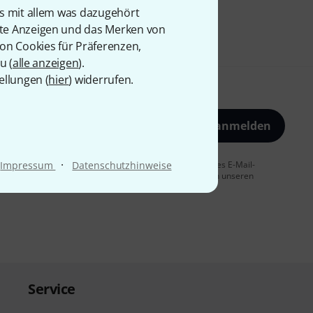
is mit allem was dazugehört
rte Anzeigen und das Merken von
von Cookies für Präferenzen,
u (
alle anzeigen
).
ellungen (
hier
) widerrufen.
Jetzt anmelden
·
 Sie dem Erhalt von E-Mail-Werbung und einer Messung des E-Mail-
Impressum
Datenschutzhinweise
t jederzeit möglich. Weitere Informationen finden Sie in unseren
Service