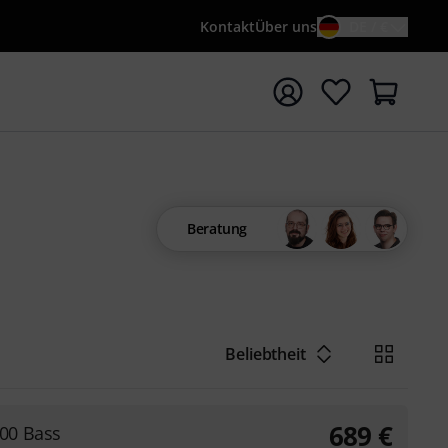
Kontakt
Über uns
DE / €
e mit Suchwort {searchTerm} starten
Beratung
Beliebtheit
689
€
00 Bass