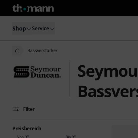
Shop
Service
Bassverstärker
Seymou
Bassver
Filter
Preisbereich
Von (€)
Bis (€)