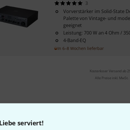
3
Vorverstärker im Solid-State De
Palette von Vintage- und mod
geeignet
Leistung: 700 W an 4 Ohm / 3
4-Band-EQ
In 6–8 Wochen lieferbar
Kostenloser Versand ab 2
Alle Preise inkl. MwSt.
Gefällt Ihnen, was Sie sehen?
Liebe serviert!