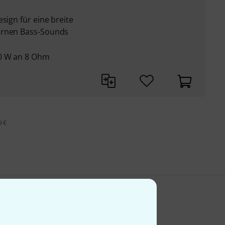
sign für eine breite
ernen Bass-Sounds
50 W an 8 Ohm
9 €