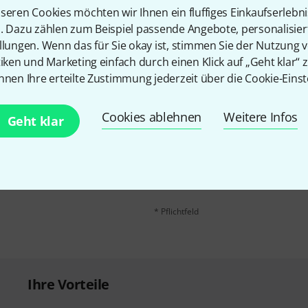
Teilen
Hilfe & Feedback
seren Cookies möchten wir Ihnen ein fluffiges Einkaufserlebn
n. Dazu zählen zum Beispiel passende Angebote, personalisie
llungen. Wenn das für Sie okay ist, stimmen Sie der Nutzung 
tiken und Marketing einfach durch einen Klick auf „Geht klar“ z
nnen Ihre erteilte Zustimmung jederzeit über die Cookie-Einst
Cookies ablehnen
Weitere Infos
Geht klar
E-Mail-Adresse
*
 gewinne mit etwas Glück
50€
!
Mit Klick auf „Jetzt anmelden“ stimmen
Nutzungsverhaltens zu. Die Abmeldung is
Datenschutzhinweisen
.
* Pflichtfeld
Ihre Vorteile