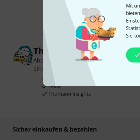
Mit un
biete
Einste
Statis
Sie kö
Thomann Newsletter
Abonniere den Thomann Newsletter und
einen von
50 Gutscheinen
über jeweils
Inspirierende Beiträge
Deals
Thomann Insights
Sicher einkaufen & bezahlen