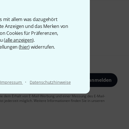
is mit allem was dazugehört
rte Anzeigen und das Merken von
von Cookies für Präferenzen,
u (
alle anzeigen
).
ellungen (
hier
) widerrufen.
Jetzt anmelden
·
Impressum
Datenschutzhinweise
 Sie dem Erhalt von E-Mail-Werbung und einer Messung des E-Mail-
t jederzeit möglich. Weitere Informationen finden Sie in unseren