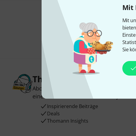
Mit 
Mit un
biete
Einste
Statis
Sie kö
Thomann Newsletter
Abonniere den Thomann Newsletter und
einen von
50 Gutscheinen
über jeweils
Inspirierende Beiträge
Deals
Thomann Insights