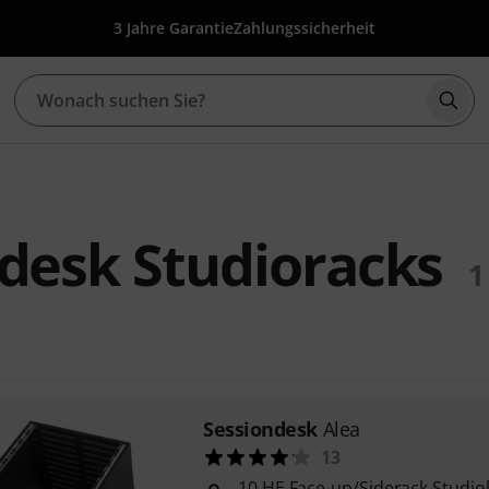
3 Jahre Garantie
Zahlungssicherheit
Such
desk Studioracks
1
Sessiondesk
Alea
13
10 HE Face-up/Siderack Studio