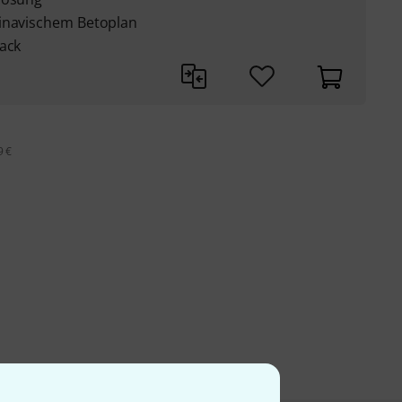
dinavischem Betoplan
rack
9 €