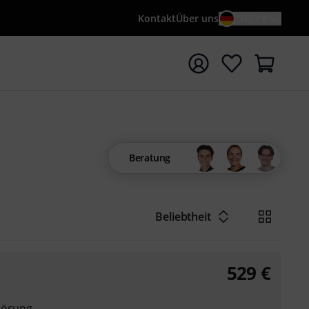
Kontakt
Über uns
DE / €
e mit Suchwort {searchTerm} starten
Beratung
Beliebtheit
529
€
lösung