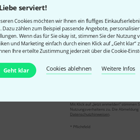
Liebe serviert!
Gefällt Ihnen, was Sie sehen?
seren Cookies möchten wir Ihnen ein fluffiges Einkaufserlebn
n. Dazu zählen zum Beispiel passende Angebote, personalisie
Teilen
Hilfe & Feedback
llungen. Wenn das für Sie okay ist, stimmen Sie der Nutzung 
tiken und Marketing einfach durch einen Klick auf „Geht klar“ z
nnen Ihre erteilte Zustimmung jederzeit über die Cookie-Einst
Cookies ablehnen
Weitere Infos
Geht klar
E-Mail-Adresse
*
 gewinne mit etwas Glück
50€
!
Mit Klick auf „Jetzt anmelden“ stimmen
Nutzungsverhaltens zu. Die Abmeldung is
Datenschutzhinweisen
.
* Pflichtfeld