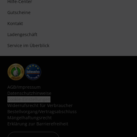
Hilfe-Center
Gutscheine
Kontakt
Ladengeschäft
Service im Überblick
AGB
/
Impressum
Datenschutzhinweise
Cookie-Einstellungen
Widerrufsrecht für Verbraucher
Bestellvorgang/Vertragsabschluss
Mängelhaftungsrecht
Erklärung zur Barrierefreiheit