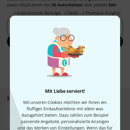
etwas Glück einen von
50 Gutscheinen
über jeweils
50€
!
Inspirierende Beiträge
Deals
Thomann Insights
E-Mail-Adresse
*
Jetzt anmelden
Mit Klick auf „Jetzt anmelden“ stimmen Sie dem Erhalt von E-Mail-
Werbung und einer Messung des E-Mail-Nutzungsverhaltens zu. Die
Abmeldung ist jederzeit möglich. Weitere Informationen finden Sie in
unseren
Datenschutzhinweisen
.
* Pflichtfeld
Mit Liebe serviert!
Sicher einkaufen & bezahlen
Mit unseren Cookies möchten wir Ihnen ein
fluffiges Einkaufserlebnis mit allem was
dazugehört bieten. Dazu zählen zum Beispiel
passende Angebote, personalisierte Anzeigen
und das Merken von Einstellungen. Wenn das für