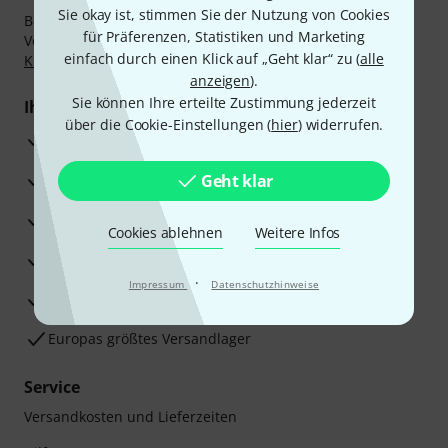
Sie okay ist, stimmen Sie der Nutzung von Cookies
Bezahlen Sie vertraulich und sicher per Nachnahme,
für Präferenzen, Statistiken und Marketing
Vorkasse, PayPal, Amazon Pay,
Klarna Sofort bezahlen
,
einfach durch einen Klick auf „Geht klar“ zu (
alle
Klarna Ratenzahlung
oder Kreditkarte.
anzeigen
).
Sie können Ihre erteilte Zustimmung jederzeit
Ihre Vorteile
über die Cookie-Einstellungen (
hier
) widerrufen.
3 Jahre Thomann Garantie
30 Tage Money-Back-Garantie
Geht klar
Reparaturservice
Cookies ablehnen
Weitere Infos
Beratung durch Fachexperten
·
Impressum
Datenschutzhinweise
Zufriedenheitsgarantie
Europas größtes Versandlager
Service
Versandkosten und Lieferzeiten