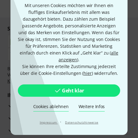
Mit unseren Cookies möchten wir Ihnen ein
* Pflichtfeld
fluffiges Einkaufserlebnis mit allem was
dazugehört bieten. Dazu zählen zum Beispiel
passende Angebote, personalisierte Anzeigen
Sicher einkaufen & bezahlen
und das Merken von Einstellungen. Wenn das für
Sie okay ist, stimmen Sie der Nutzung von Cookies
für Präferenzen, Statistiken und Marketing
einfach durch einen Klick auf „Geht klar“ zu (
alle
anzeigen
).
Sie können Ihre erteilte Zustimmung jederzeit
Bezahlen Sie vertraulich und sicher per Nachnahme,
über die Cookie-Einstellungen (
hier
) widerrufen.
Vorkasse, PayPal, Amazon Pay,
Klarna Sofort bezahlen
,
Klarna Ratenzahlung
oder Kreditkarte.
Geht klar
Ihre Vorteile
3 Jahre Thomann Garantie
Cookies ablehnen
Weitere Infos
30 Tage Money-Back-Garantie
·
Impressum
Datenschutzhinweise
Reparaturservice