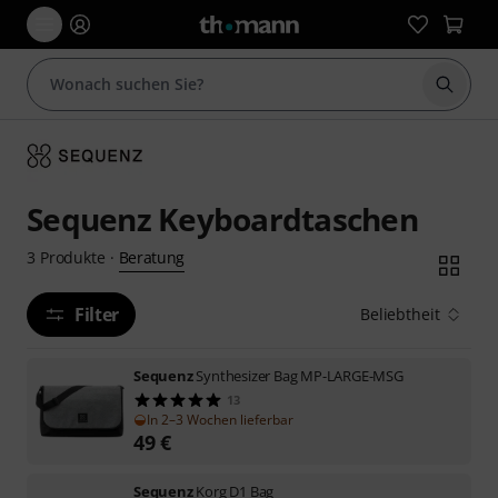
Suche 
Sequenz Keyboardtaschen
Beratung
3
Produkte
·
Filter
Beliebtheit
Sequenz
Synthesizer Bag MP-LARGE-MSG
13
In 2–3 Wochen lieferbar
49
€
Sequenz
Korg D1 Bag