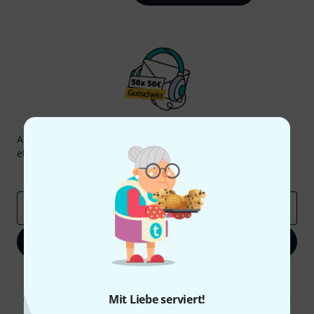
Thomann Newsletter
Abonniere den Thomann Newsletter und gewinne mit
etwas Glück einen von
50 Gutscheinen
über jeweils
50€
!
Inspirierende Beiträge
Deals
Thomann Insights
E-Mail-Adresse
*
Jetzt anmelden
Mit Klick auf „Jetzt anmelden“ stimmen Sie dem Erhalt von E-Mail-
Werbung und einer Messung des E-Mail-Nutzungsverhaltens zu. Die
Abmeldung ist jederzeit möglich. Weitere Informationen finden Sie in
Mit Liebe serviert!
unseren
Datenschutzhinweisen
.