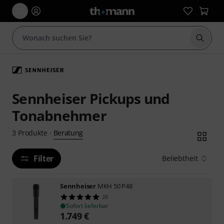
Suche 
Sennheiser Pickups und
Tonabnehmer
Beratung
3
Produkte
·
Filter
Beliebtheit
Sennheiser
MKH 50 P48
20
Sofort lieferbar
1.749
€