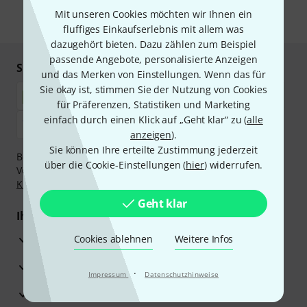
Mit unseren Cookies möchten wir Ihnen ein
* Pflichtfeld
fluffiges Einkaufserlebnis mit allem was
dazugehört bieten. Dazu zählen zum Beispiel
passende Angebote, personalisierte Anzeigen
Sicher einkaufen & bezahlen
und das Merken von Einstellungen. Wenn das für
Sie okay ist, stimmen Sie der Nutzung von Cookies
für Präferenzen, Statistiken und Marketing
einfach durch einen Klick auf „Geht klar“ zu (
alle
anzeigen
).
Sie können Ihre erteilte Zustimmung jederzeit
Bezahlen Sie vertraulich und sicher per Nachnahme,
über die Cookie-Einstellungen (
hier
) widerrufen.
Vorkasse, PayPal, Amazon Pay,
Klarna Sofort bezahlen
,
Klarna Ratenzahlung
oder Kreditkarte.
Geht klar
Ihre Vorteile
3 Jahre Thomann Garantie
Cookies ablehnen
Weitere Infos
30 Tage Money-Back-Garantie
·
Impressum
Datenschutzhinweise
Reparaturservice