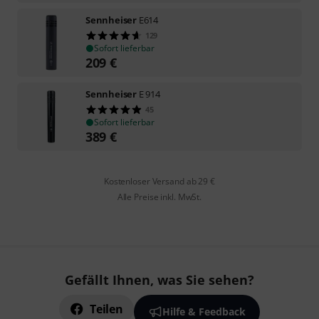
Sennheiser
E614
129
Sofort lieferbar
209
€
Sennheiser
E 914
45
Sofort lieferbar
389
€
Kostenloser Versand ab 29 €
Alle Preise inkl. MwSt.
Gefällt Ihnen, was Sie sehen?
Teilen
Hilfe & Feedback