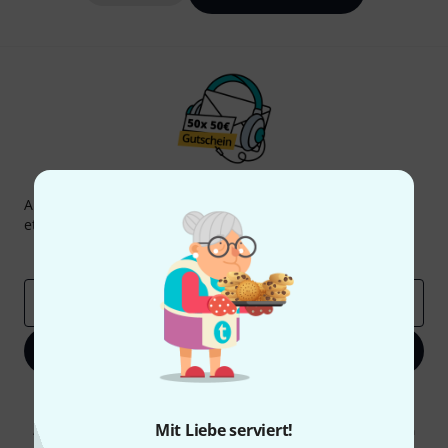
Thomann Newsletter
Abonniere den Thomann Newsletter und gewinne mit
etwas Glück einen von
50 Gutscheinen
über jeweils
50€
!
Inspirierende Beiträge
Deals
Thomann Insights
E-Mail-Adresse
*
Jetzt anmelden
Mit Klick auf „Jetzt anmelden“ stimmen Sie dem Erhalt von E-Mail-
Werbung und einer Messung des E-Mail-Nutzungsverhaltens zu. Die
Mit Liebe serviert!
Abmeldung ist jederzeit möglich. Weitere Informationen finden Sie in
unseren
Datenschutzhinweisen
.