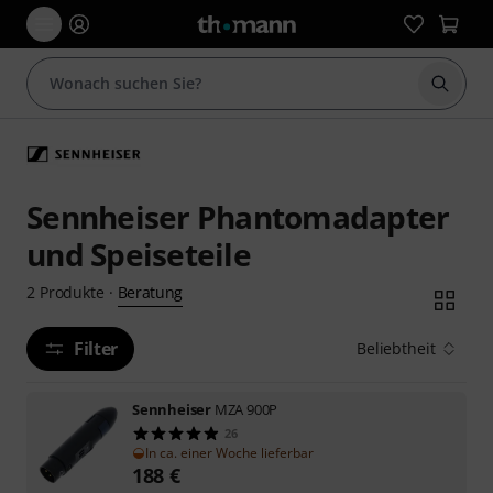
Suche 
Sennheiser Phantomadapter
und Speiseteile
Beratung
2
Produkte
·
Filter
Beliebtheit
Sennheiser
MZA 900P
26
In ca. einer Woche lieferbar
188
€