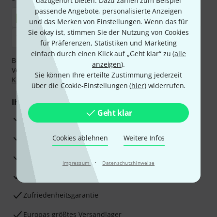
dazugehört bieten. Dazu zählen zum Beispiel
passende Angebote, personalisierte Anzeigen
und das Merken von Einstellungen. Wenn das für
Sie okay ist, stimmen Sie der Nutzung von Cookies
für Präferenzen, Statistiken und Marketing
einfach durch einen Klick auf „Geht klar“ zu (
alle
Bezahlen Sie vertraulich und sicher per Nachnahme,
anzeigen
).
Vorkasse, PayPal, Amazon Pay,
Klarna Sofort bezahlen
,
Sie können Ihre erteilte Zustimmung jederzeit
Klarna Ratenzahlung
oder Kreditkarte.
über die Cookie-Einstellungen (
hier
) widerrufen.
Ihre Vorteile
Geht klar
3 Jahre Thomann Garantie
30 Tage Money-Back-Garantie
Cookies ablehnen
Weitere Infos
Reparaturservice
·
Impressum
Datenschutzhinweise
Beratung durch Fachexperten
Zufriedenheitsgarantie
Europas größtes Versandlager