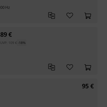
000 Hz
89
€
UVP:
109
€
-18%
s
95
€