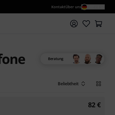
Kontakt
Über uns
DE / €
e mit Suchwort {searchTerm} starten
fone
Beratung
Beliebtheit
82
€