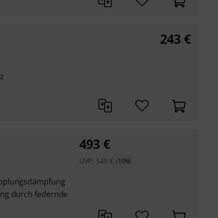
243
€
z
493
€
UVP:
549
€
-10%
opplungsdämpfung
ng durch federnde