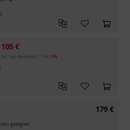
z
105
€
30-Tage-Bestpreis
:
113
€
-7%
z
179
€
ssion geeignet