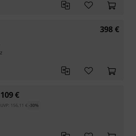
398
€
e
z
109
€
UVP:
156,11
€
-30%
s