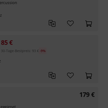
Percussion
z
85
€
30-Tage-Bestpreis
:
93
€
-9%
z
179
€
 geeignet