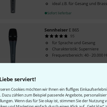
ideal z.B. für Gesang und Bras
Sofort lieferbar
Sennheiser
E 865
95
für Sprache und Gesang
Charakteristik: Superniere
Frequenzbereich: 40 - 20.000 H
Sofort lieferbar
Liebe serviert!
Sennheiser
E 965
93
seren Cookies möchten wir Ihnen ein fluffiges Einkaufserlebn
Richtcharakteristik: Niere / Su
n. Dazu zählen zum Beispiel passende Angebote, personalisie
schaltbarer Lowcut
llungen. Wenn das für Sie okay ist, stimmen Sie der Nutzung 
tiken und Marketing einfach durch einen Klick auf „Geht klar“ z
schaltbares -10 dB Pad