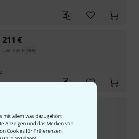
s
211
€
UVP:
249
€
-15%
z
519
€
is mit allem was dazugehört
UVP:
599
€
-13%
perniere schaltbar
rte Anzeigen und das Merken von
von Cookies für Präferenzen,
u (
alle anzeigen
).