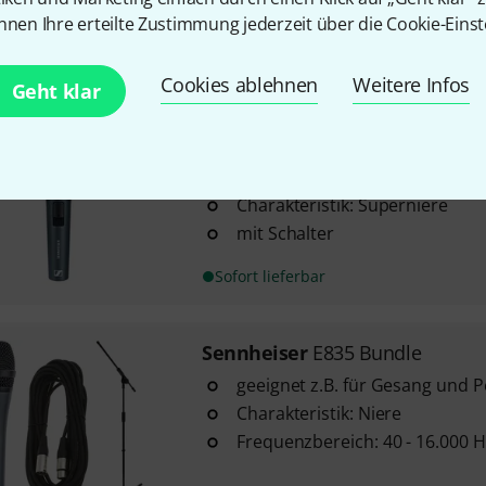
nnen Ihre erteilte Zustimmung jederzeit über die Cookie-Einst
Sofort lieferbar
Cookies ablehnen
Weitere Infos
Geht klar
21
Sennheiser
E 865 S
147
UVP:
für Sprache und Gesang
Charakteristik: Superniere
mit Schalter
Sofort lieferbar
Sennheiser
E835 Bundle
geeignet z.B. für Gesang und 
Charakteristik: Niere
Frequenzbereich: 40 - 16.000 H