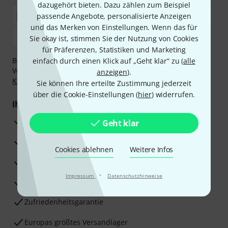
dazugehört bieten. Dazu zählen zum Beispiel
passende Angebote, personalisierte Anzeigen
und das Merken von Einstellungen. Wenn das für
Sie okay ist, stimmen Sie der Nutzung von Cookies
für Präferenzen, Statistiken und Marketing
Bezahlen Sie vertraulich und sicher per Nachnahme,
einfach durch einen Klick auf „Geht klar“ zu (
alle
Vorkasse, PayPal, Amazon Pay,
Klarna Sofort bezahlen
,
anzeigen
).
Klarna Ratenzahlung
oder Kreditkarte.
Sie können Ihre erteilte Zustimmung jederzeit
über die Cookie-Einstellungen (
hier
) widerrufen.
Ihre Vorteile
3 Jahre Thomann Garantie
Geht klar
30 Tage Money-Back-Garantie
Cookies ablehnen
Weitere Infos
Reparaturservice
·
Impressum
Datenschutzhinweise
Beratung durch Fachexperten
Zufriedenheitsgarantie
Europas größtes Versandlager