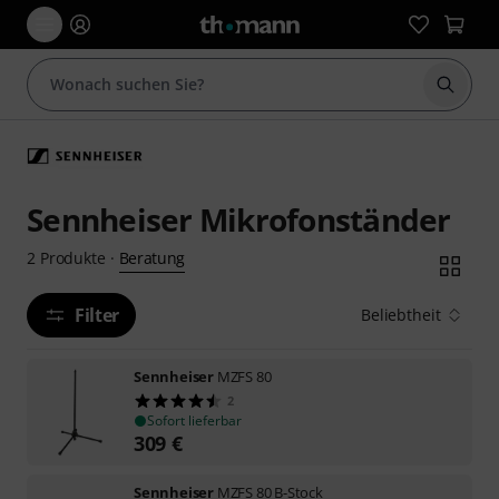
Suche 
Sennheiser Mikrofonständer
Beratung
2
Produkte
·
Filter
Beliebtheit
Sennheiser
MZFS 80
2
Sofort lieferbar
309
€
Sennheiser
MZFS 80 B-Stock