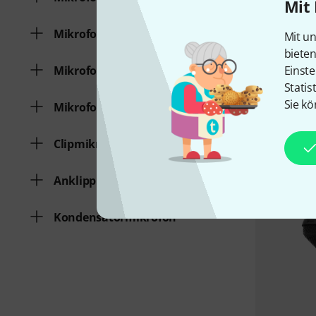
Mit 
Mikrofonset für Gesang / Sprache
Mit un
biete
Mikrofonset für Kamera
Einste
Statis
Sie kö
Mikrofonset für Blasinstrumente
Clipmikrofon
Anklippmikrofon
Kondensatormikrofon