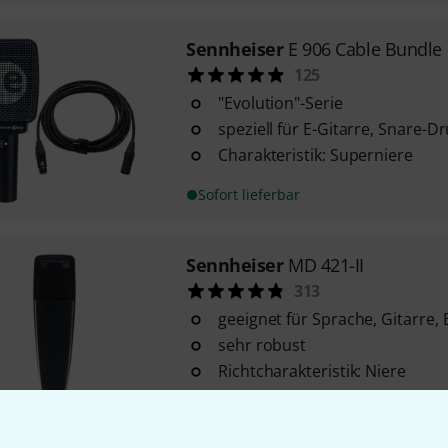
Sennheiser
E 906 Cable Bundle
125
"Evolution"-Serie
speziell für E-Gitarre, Snare-D
Charakteristik: Superniere
Sofort lieferbar
Sennheiser
MD 421-II
313
geeignet für Sprache, Gitarre,
sehr robust
Richtcharakteristik: Niere
Sofort lieferbar