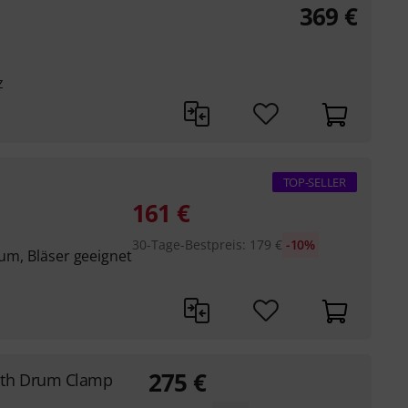
369
€
z
TOP-SELLER
161
€
30-Tage-Bestpreis
:
179
€
-10%
rum, Bläser geeignet
275
€
ith Drum Clamp