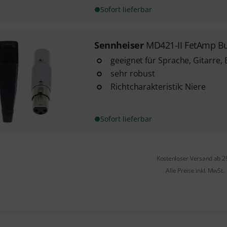
Sofort lieferbar
Sennheiser
MD421-II FetAmp B
geeignet für Sprache, Gitarre,
sehr robust
Richtcharakteristik: Niere
Sofort lieferbar
Kostenloser Versand ab 2
Alle Preise inkl. MwSt.