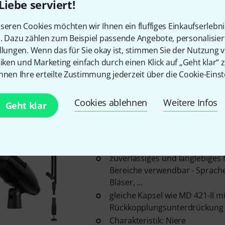
Liebe serviert!
Sennheiser
MD 421 Kompakt Co
seren Cookies möchten wir Ihnen ein fluffiges Einkaufserlebn
zuverlässiges und langlebiges M
n. Dazu zählen zum Beispiel passende Angebote, personalisie
Bereiche verwendbar - Sprach
llungen. Wenn das für Sie okay ist, stimmen Sie der Nutzung 
Bläser, ...
tiken und Marketing einfach durch einen Klick auf „Geht klar“ z
gleiche Kapsel wie MD 421-II m
nnen Ihre erteilte Zustimmung jederzeit über die Cookie-Einst
Rückkopplungsunterdrückung
Charakteristik: Niere
Cookies ablehnen
Weitere Infos
Geht klar
Sofort lieferbar
Sennheiser
MD 421 Streaming 
zuverlässiges und langlebiges M
Bereiche verwendbar - Sprach
Bläser, ...
gleiche Kapsel wie MD 421-II m
Rückkopplungsunterdrückung
Charakteristik: Niere