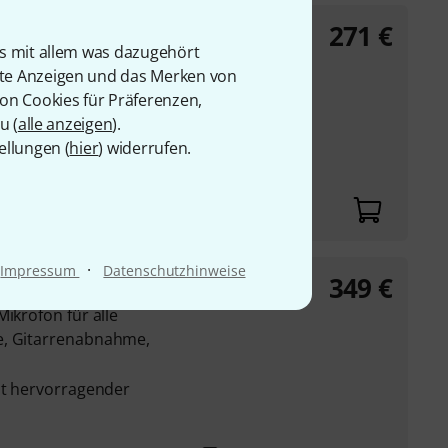
271
€
rdial Bundle
is mit allem was dazugehört
ikrofon für alle
rte Anzeigen und das Merken von
e, Gitarrenabnahme,
von Cookies für Präferenzen,
u (
alle anzeigen
).
it hervorragender
ellungen (
hier
) widerrufen.
·
Impressum
Datenschutzhinweise
349
€
Bundle
ikrofon für alle
e, Gitarrenabnahme,
it hervorragender