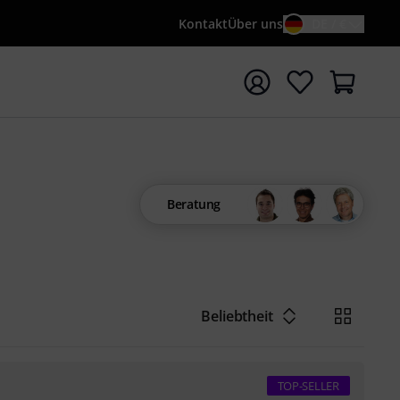
Kontakt
Über uns
DE / €
e mit Suchwort {searchTerm} starten
Beratung
Beliebtheit
TOP-SELLER