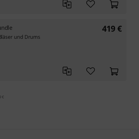
419
€
undle
 Bläser und Drums
9 €