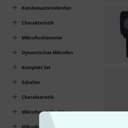
Kondensatormikrofon
Charakteristik
Mikrofonklammer
Dynamisches Mikrofon
Komplett Set
Schalter
Charakteristik
Mikrofonset für Gitarre
Mikrofonset für Drums