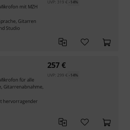
UVP:
319
€
-14%
 Mikrofon mit MZH
Sprache, Gitarren
nd Studio
257
€
UVP:
299
€
-14%
ikrofon für alle
e, Gitarrenabnahme,
it hervorragender