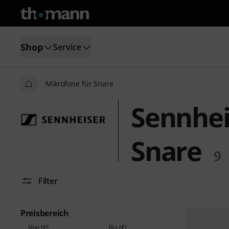
Shop
Service
Mikrofone für Snare
Sennhei
Snare
9
Filter
Preisbereich
Von (€)
Bis (€)