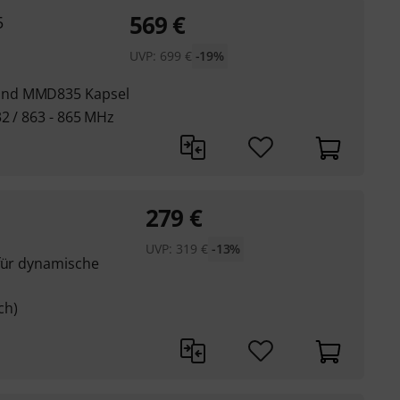
569
€
5
UVP:
699
€
-19%
und MMD835 Kapsel
2 / 863 - 865 MHz
279
€
UVP:
319
€
-13%
 für dynamische
ch)