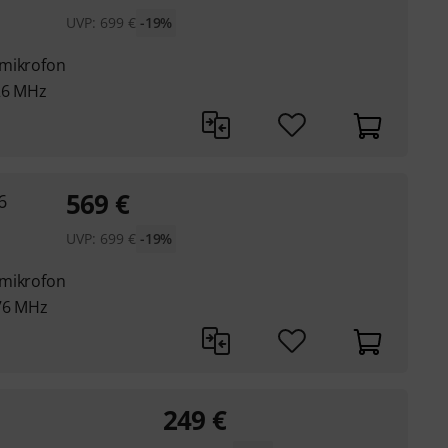
UVP:
699
€
-19%
rmikrofon
26 MHz
569
€
6
UVP:
699
€
-19%
rmikrofon
576 MHz
249
€