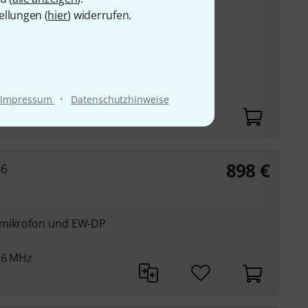
149
€
hannel Set
ellungen (
hier
) widerrufen.
ger mit Clip-On
UVP:
199
€
-25%
eichnung (16 GB) je
·
Impressum
Datenschutzhinweise
898
€
-6
rmikrofon und EW-DP
26 MHz