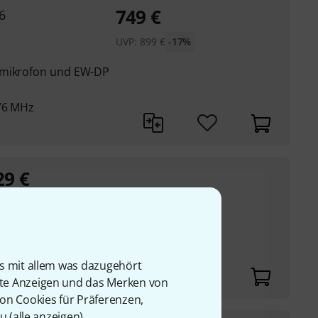
749
€
6
UVP:
899
€
-17%
rmikrofon und EW-DP
576 MHz
29
€
P:
799
€
-21%
is mit allem was dazugehört
rte Anzeigen und das Merken von
von Cookies für Präferenzen,
u (
alle anzeigen
).