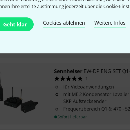
Sennheiser
Profile Wireless 1-C
nnen Ihre erteilte Zustimmung jederzeit über die Cookie-Einst
bestehend aus 2-Kanal-Empfän
Mikrofon-Sender
Cookies ablehnen
Weitere Infos
Geht klar
Farbdisplay
bis zu 30 Stunden Backup-Aufz
Mikrofon möglich (32 Bit Float)
Sofort lieferbar
Sennheiser
EW-DP ENG SET Q1
1
für Videoanwendungen
mit ME 2 Kondensator Lavalie
SKP Aufstecksender
Frequenzbereich Q1-6: 470 - 5
Sofort lieferbar