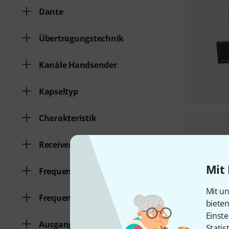
Dante
Übertragungstechnik
Kanäle Handsender
Kapseltyp
Charakteristik
Receivertyp
Mit 
Frequenz von
Mit un
Frequenz bis
biete
Einste
Ausgang
Statis