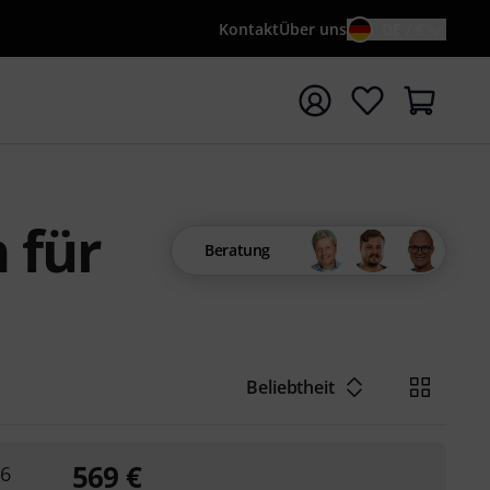
Kontakt
Über uns
DE / €
e mit Suchwort {searchTerm} starten
 für
Beratung
Beliebtheit
569
€
-6