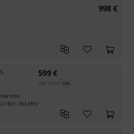
998
€
599
€
/5
UVP:
699
€
-14%
rmikrofon
2 / 863 - 865 MHz