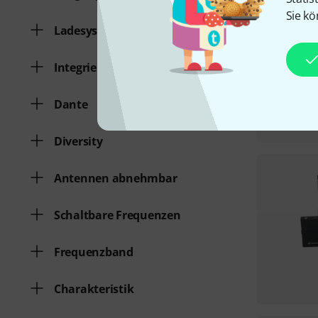
Sie kö
Ladesystem
Integrierter Akku
Dante
Diversity
Antennen abnehmbar
Schaltbare Frequenzen
Frequenzband
Charakteristik