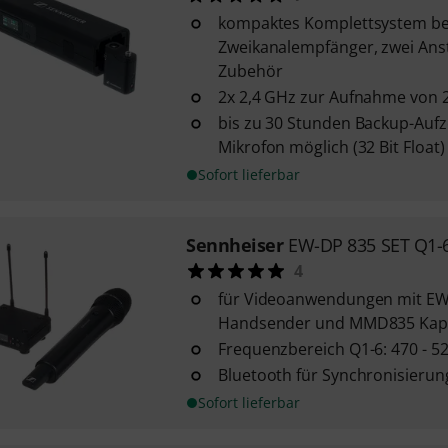
kompaktes Komplettsystem be
Zweikanalempfänger, zwei An
Zubehör
2x 2,4 GHz zur Aufnahme von 
bis zu 30 Stunden Backup-Aufz
Mikrofon möglich (32 Bit Float)
Sofort lieferbar
Sennheiser
EW-DP 835 SET Q1-
4
für Videoanwendungen mit E
Handsender und MMD835 Kap
Frequenzbereich Q1-6: 470 - 5
Bluetooth für Synchronisieru
Sofort lieferbar