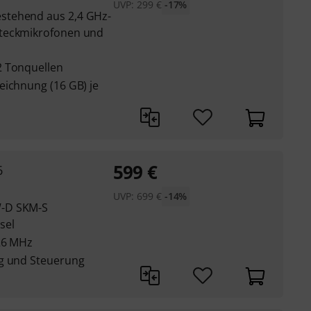
UVP:
299
€
-17%
stehend aus 2,4 GHz-
steckmikrofonen und
2 Tonquellen
eichnung (16 GB) je
599
€
6
UVP:
699
€
-14%
W-D SKM-S
sel
26 MHz
ng und Steuerung