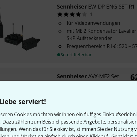
Sennheiser
EW-DP ENG SET R1-
1
für Videoanwendungen
mit ME 2 Kondensator Lavalie
SKP Aufstecksender
Frequenzbereich R1-6: 520 – 
Sofort lieferbar
6
Sennheiser
AVX-ME2 Set
17
UV
digitaler PlugON Empfänger
Liebe serviert!
SK AVX Taschensender
ME2 Lavaliermikrofon
seren Cookies möchten wir Ihnen ein fluffiges Einkaufserlebn
Sofort lieferbar
n. Dazu zählen zum Beispiel passende Angebote, personalisie
llungen. Wenn das für Sie okay ist, stimmen Sie der Nutzung 
tiken und Marketing einfach durch einen Klick auf „Geht klar“ z