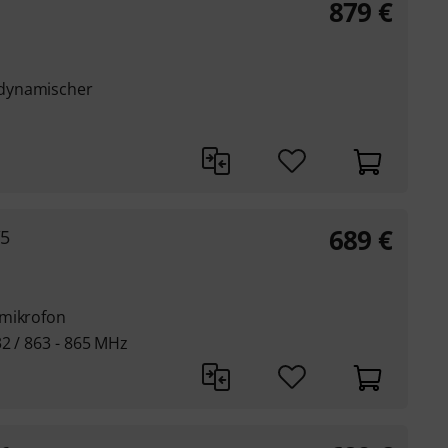
879
€
dynamischer
689
€
/5
rmikrofon
2 / 863 - 865 MHz