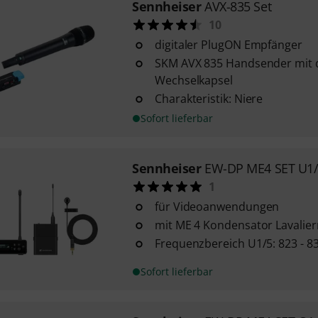
Sennheiser
AVX-835 Set
10
digitaler PlugON Empfänger
SKM AVX 835 Handsender mit 
Wechselkapsel
Charakteristik: Niere
Sofort lieferbar
Sennheiser
EW-DP ME4 SET U1
1
für Videoanwendungen
mit ME 4 Kondensator Lavalie
Frequenzbereich U1/5: 823 - 83
Sofort lieferbar