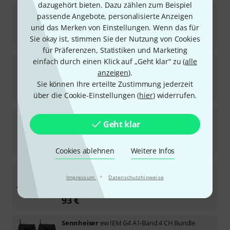
dazugehört bieten. Dazu zählen zum Beispiel
Sennheiser
IE 400/500 Pro twisted cable
passende Angebote, personalisierte Anzeigen
8
und das Merken von Einstellungen. Wenn das für
Sofort lieferbar
79
€
Sie okay ist, stimmen Sie der Nutzung von Cookies
für Präferenzen, Statistiken und Marketing
einfach durch einen Klick auf „Geht klar“ zu (
alle
Sennheiser
IE 4
anzeigen
).
226
Sofort lieferbar
Sie können Ihre erteilte Zustimmung jederzeit
75
€
über die Cookie-Einstellungen (
hier
) widerrufen.
Sennheiser
IE Pro-L MF
Geht klar
7
Sofort lieferbar
17
€
Cookies ablehnen
Weitere Infos
Sennheiser
IE 100 Pro Red
·
Impressum
Datenschutzhinweise
80
Sofort lieferbar
93
€
Sennheiser
ew IEM G4 A1-Band 4 CH Bundle