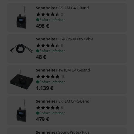
Sennheiser
EK IEM G4 E-Band
2
Sofort lieferbar
498
€
Sennheiser
IE 400/500 Pro Cable
8
Sofort lieferbar
48
€
Sennheiser
ew IEM G4 G-Band
18
Sofort lieferbar
1.139
€
Sennheiser
EK IEM G4 G-Band
5
Sofort lieferbar
479
€
Sennheiser
SoundProtex Plus