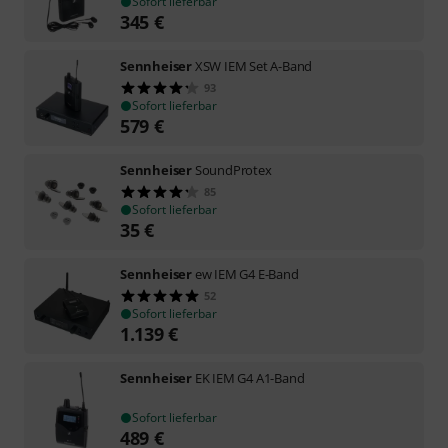
Sofort lieferbar
345
€
Sennheiser
XSW IEM Set A-Band
93
Sofort lieferbar
579
€
Sennheiser
SoundProtex
85
Sofort lieferbar
35
€
Sennheiser
ew IEM G4 E-Band
52
Sofort lieferbar
1.139
€
Sennheiser
EK IEM G4 A1-Band
Sofort lieferbar
489
€