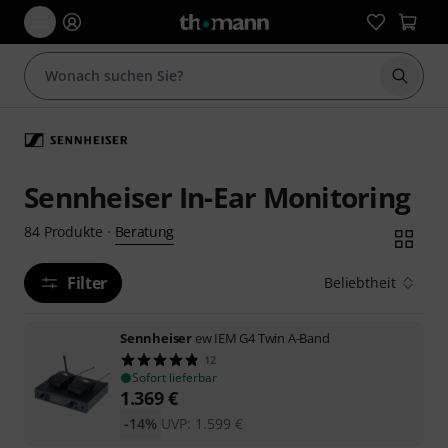
Suche 
Sennheiser In-Ear Monitoring
Beratung
84
Produkte
·
Filter
Beliebtheit
Sennheiser
ew IEM G4 Twin A-Band
12
Sofort lieferbar
1.369
€
-14%
UVP:
1.599
€