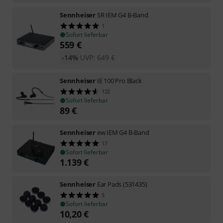
Sennheiser
SR IEM G4 B-Band
1
Sofort lieferbar
559
€
-14%
UVP:
649
€
Sennheiser
IE 100 Pro Black
122
Sofort lieferbar
89
€
Sennheiser
ew IEM G4 B-Band
17
Sofort lieferbar
1.139
€
Sennheiser
Ear Pads (531435)
5
Sofort lieferbar
10,20
€