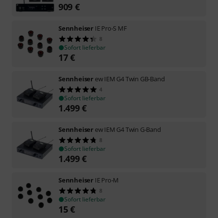
909
€
Sennheiser
IE Pro-S MF
8
Sofort lieferbar
17
€
Sennheiser
ew IEM G4 Twin GB-Band
4
Sofort lieferbar
1.499
€
Sennheiser
ew IEM G4 Twin G-Band
8
Sofort lieferbar
1.499
€
Sennheiser
IE Pro-M
8
Sofort lieferbar
15
€