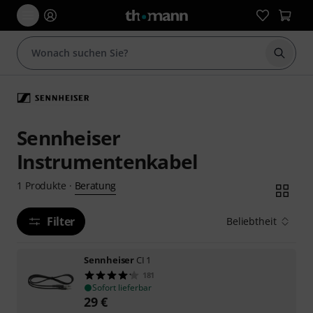
Suche 
Sennheiser
Instrumentenkabel
Beratung
1
Produkte
·
Filter
Beliebtheit
Sennheiser
CI 1
181
Sofort lieferbar
29
€