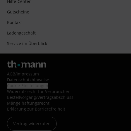
Hilfe-Center
Gutscheine
Kontakt
Ladengeschäft
Service im Überblick
AGB
/
Impressum
Datenschutzhinweise
Cookie-Einstellungen
Widerrufsrecht für Verbraucher
Bestellvorgang/Vertragsabschluss
Mängelhaftungsrecht
Erklärung zur Barrierefreiheit
Vertrag widerrufen