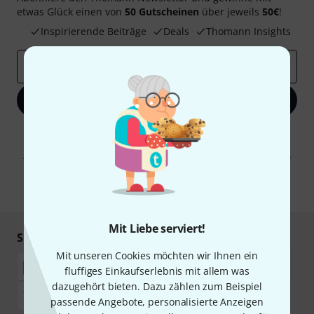
etwas Glück einen von
50 Gutscheinen
über jeweils
50€
!
Inspirierende Beiträge
Deals
Thomann Insights
E-Mail-Adresse
*
Jetzt anmelden
Mit Klick auf „Jetzt anmelden“ stimmen Sie dem Erhalt von E-Mail-
Werbung und einer Messung des E-Mail-Nutzungsverhaltens zu. Die
Abmeldung ist jederzeit möglich. Weitere Informationen finden Sie in
unseren
Datenschutzhinweisen
.
* Pflichtfeld
Mit Liebe serviert!
Sicher einkaufen & bezahlen
Mit unseren Cookies möchten wir Ihnen ein
fluffiges Einkaufserlebnis mit allem was
dazugehört bieten. Dazu zählen zum Beispiel
passende Angebote, personalisierte Anzeigen