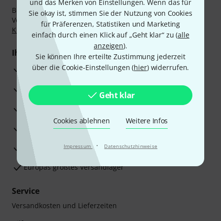
und das Merken von Einstellungen. Wenn das für
Bezahlen Sie vertraulich und sicher per Nachnahme,
Sie okay ist, stimmen Sie der Nutzung von Cookies
Vorkasse, PayPal, Amazon Pay,
Klarna Sofort bezahlen
,
für Präferenzen, Statistiken und Marketing
Klarna Ratenzahlung
oder Kreditkarte.
einfach durch einen Klick auf „Geht klar“ zu (
alle
anzeigen
).
Ihre Vorteile
Sie können Ihre erteilte Zustimmung jederzeit
über die Cookie-Einstellungen (
hier
) widerrufen.
3 Jahre Thomann Garantie
30 Tage Money-Back-Garantie
Geht klar
Reparaturservice
Cookies ablehnen
Weitere Infos
Beratung durch Fachexperten
·
Zufriedenheitsgarantie
Impressum
Datenschutzhinweise
Europas größtes Versandlager
Service
Versandkosten und Lieferzeiten