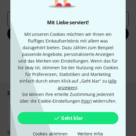
Inspirierende Beiträge
Deals
Thomann Insights
E-Mail-Adresse
*
Mit Liebe serviert!
Jetzt anmelden
Mit unseren Cookies möchten wir Ihnen ein
fluffiges Einkaufserlebnis mit allem was
dazugehört bieten. Dazu zählen zum Beispiel
Mit Klick auf „Jetzt anmelden“ stimmen Sie dem Erhalt von E-Mail-
Werbung und einer Messung des E-Mail-Nutzungsverhaltens zu. Die
passende Angebote, personalisierte Anzeigen
Abmeldung ist jederzeit möglich. Weitere Informationen finden Sie in
und das Merken von Einstellungen. Wenn das für
unseren
Datenschutzhinweisen
.
Sie okay ist, stimmen Sie der Nutzung von Cookies
* Pflichtfeld
für Präferenzen, Statistiken und Marketing
einfach durch einen Klick auf „Geht klar“ zu (
alle
anzeigen
).
Sicher einkaufen & bezahlen
Sie können Ihre erteilte Zustimmung jederzeit
über die Cookie-Einstellungen (
hier
) widerrufen.
Geht klar
Bezahlen Sie vertraulich und sicher per Nachnahme,
Cookies ablehnen
Weitere Infos