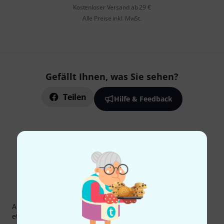
Kostenloser Versand ab 29 €
Alle Preise inkl. MwSt.
Gefällt Ihnen, was Sie sehen?
Teilen
Hilfe & Feedback
Thomann Newsletter
Abonniere den Thomann Newsletter und gewinne mit
etwas Glück einen von
50 Gutscheinen
über jeweils
50€
!