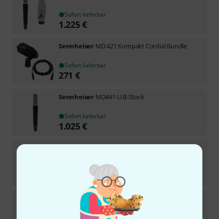
Sofort lieferbar
1.225
€
Sennheiser
MD 421 Kompakt Cordial Bundle
Sofort lieferbar
271
€
Sennheiser
MD441-U B-Stock
Sofort lieferbar
1.025
€
Sennheiser
MD 421 Streaming Bundle
Sofort lieferbar
349
€
Sennheiser
MD421-II FetAmp Bundle
Sofort lieferbar