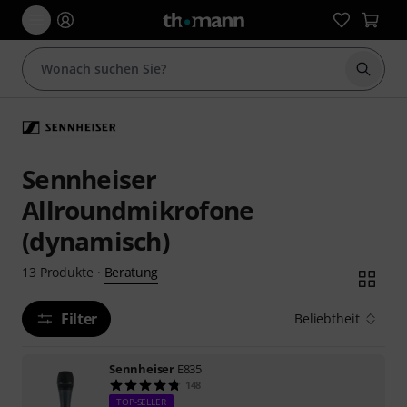
Suche 
Sennheiser
Allroundmikrofone
(dynamisch)
Beratung
13
Produkte
·
Filter
Beliebtheit
Sennheiser
E835
148
TOP-SELLER