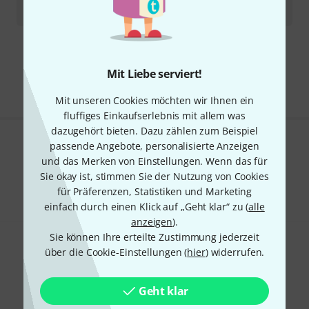
419
€
Kostenloser Versand ab 29 €
Alle Preise inkl. MwSt.
Mit Liebe serviert!
Mit unseren Cookies möchten wir Ihnen ein
fluffiges Einkaufserlebnis mit allem was
dazugehört bieten. Dazu zählen zum Beispiel
passende Angebote, personalisierte Anzeigen
Gefällt Ihnen, was Sie sehen?
und das Merken von Einstellungen. Wenn das für
Sie okay ist, stimmen Sie der Nutzung von Cookies
Teilen
Hilfe & Feedback
für Präferenzen, Statistiken und Marketing
einfach durch einen Klick auf „Geht klar“ zu (
alle
anzeigen
).
Sie können Ihre erteilte Zustimmung jederzeit
über die Cookie-Einstellungen (
hier
) widerrufen.
Geht klar