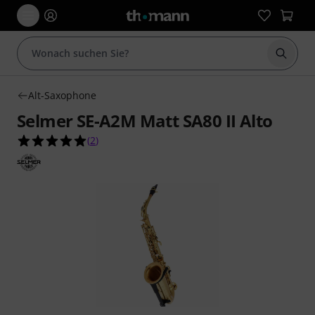
Suche 
Alt-Saxophone
Selmer SE-A2M Matt SA80 II Alto
5.0 von 5 Sternen aus 2 Kundenbewertungen
(
2
)