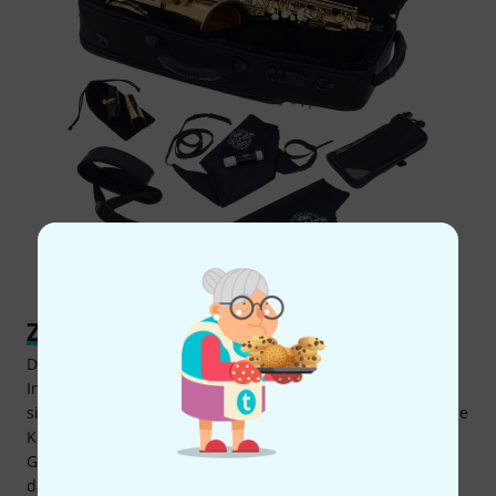
Zeitgemäß: Hoch Fis-Klappe
Die hoch Fis-Klappe gehört heutzutage bei qualitativen
Instrumenten in der Regel zur Standard-Ausrüstung, indes
sie bei älteren Instrumenten nicht immer vorhanden ist. Die
Klappe dient in erster Linie dazu, als Alternative zum
Grundgriff das hohe Fis einfacher erreichen, aber auch
dafür, auf dem Saxophon höhere Töne zu erzeugen. Dabei