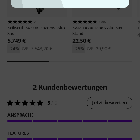
7
1095
Keilwerth
SX 90R "Shadow" Alto
K&M
14300 Tenor/ Alto Sax
Sax
Stand
5.749 €
22,50 €
-24%
UVP: 7.543,20 €
-25%
UVP: 29,90 €
2
Kundenbewertungen
Jetzt bewerten
5
/ 5
ANSPRACHE
FEATURES