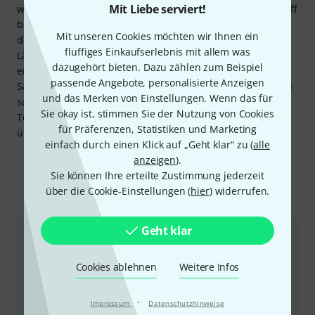
Mit Liebe serviert!
wird die Betätigung der hohen Fis-Klappe oft als Sondergriff
bezeichnet, Darüber hinaus ist die Klappe vorteilhaft für
Mit unseren Cookies möchten wir Ihnen ein
das Spielen von Trillern und schnellen chromatischen
fluffiges Einkaufserlebnis mit allem was
Läufen, zumal sie eine flüssige Bewegung der Hand
dazugehört bieten. Dazu zählen zum Beispiel
ermöglicht. Alternativen, mit denen man den Ton aus dem
passende Angebote, personalisierte Anzeigen
Saxophon locken kann, sind fast immer unkomfortabel und
und das Merken von Einstellungen. Wenn das für
schwieriger zu spielen, zumal es in der Regel der oberste
Sie okay ist, stimmen Sie der Nutzung von Cookies
Ton ohne Hilfsgriffe ist. Die hoch Fis-Klappe wird
für Präferenzen, Statistiken und Marketing
überwiegend für klassisches Saxophon benötigt.
einfach durch einen Klick auf „Geht klar“ zu (
alle
anzeigen
).
Sie können Ihre erteilte Zustimmung jederzeit
Zubehör & passende Artikel
über die Cookie-Einstellungen (
hier
) widerrufen.
Geht klar
Cookies ablehnen
Weitere Infos
·
Impressum
Datenschutzhinweise