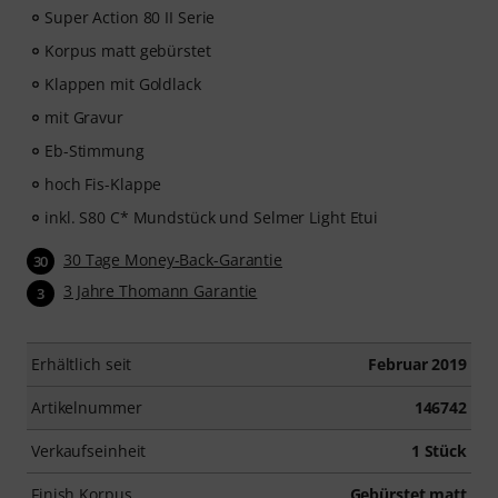
Super Action 80 II Serie
Korpus matt gebürstet
Klappen mit Goldlack
mit Gravur
Eb-Stimmung
hoch Fis-Klappe
inkl. S80 C* Mundstück und Selmer Light Etui
30 Tage Money-Back-Garantie
30
3 Jahre Thomann Garantie
3
Erhältlich seit
Februar 2019
Artikelnummer
146742
Verkaufseinheit
1 Stück
Finish Korpus
Gebürstet matt