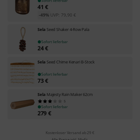
Sofort lieferbar
41
€
-49%
UVP:
79,90
€
Sela
Seed Shaker 4-Row Pala
Sofort lieferbar
24
€
Sela
Seed Chime Kenari B-Stock
Sofort lieferbar
73
€
Sela
Majesty Rain Maker 62cm
5
Sofort lieferbar
279
€
Kostenloser Versand ab 29 €
Alle Preise inkl. MwSt.