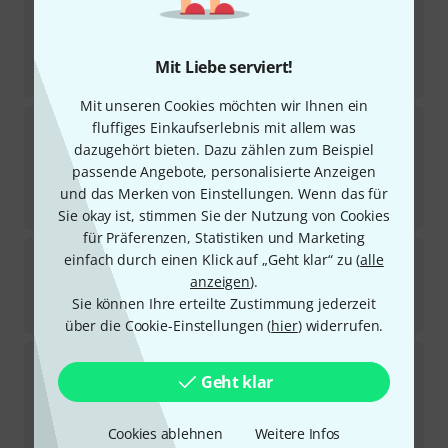
1
Sofort lieferbar
53
€
Mit Liebe serviert!
-56%
UVP:
119,90
€
Mit unseren Cookies möchten wir Ihnen ein
Sela
Noah Bell 5 D6
fluffiges Einkaufserlebnis mit allem was
6
dazugehört bieten. Dazu zählen zum Beispiel
Sofort lieferbar
passende Angebote, personalisierte Anzeigen
13
€
und das Merken von Einstellungen. Wenn das für
-35%
UVP:
19,90
€
Sie okay ist, stimmen Sie der Nutzung von Cookies
für Präferenzen, Statistiken und Marketing
Sela
Seed Shaker 4-Row Pangi
einfach durch einen Klick auf „Geht klar“ zu (
alle
anzeigen
).
In 2–3 Wochen lieferbar
Sie können Ihre erteilte Zustimmung jederzeit
24
€
über die Cookie-Einstellungen (
hier
) widerrufen.
Sela
Noah Bell 7 A5
Geht klar
1
Sofort lieferbar
16
€
Cookies ablehnen
Weitere Infos
-46%
UVP:
29,90
€