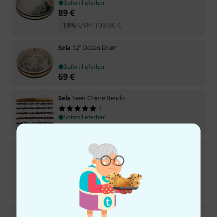
Sofort lieferbar
89
€
-19%
UVP:
109,90
€
Sela
12" Ocean Drum
Sofort lieferbar
69
€
Sela
Seed Chime Bendo
1
Sofort lieferbar
79
€
Sela
Noah Bell 10 D5
1
Sofort lieferbar
35
€
-30%
UVP:
49,90
€
Sela
Noah Bell 12 G4