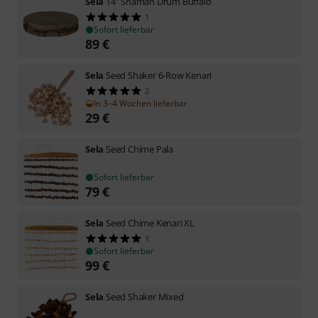
Sela
14" Shaman Drum Buffalo
1
Sofort lieferbar
89
€
Sela
Seed Shaker 6-Row Kenari
2
In 3–4 Wochen lieferbar
29
€
Sela
Seed Chime Pala
Sofort lieferbar
79
€
Sela
Seed Chime Kenari XL
1
Sofort lieferbar
99
€
Sela
Seed Shaker Mixed