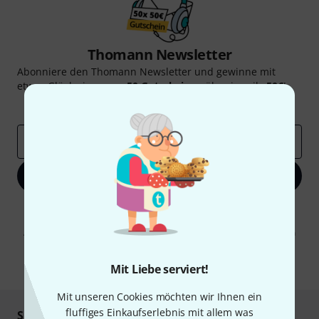
Thomann Newsletter
Abonniere den Thomann Newsletter und gewinne mit
etwas Glück einen von
50 Gutscheinen
über jeweils
50€
!
Inspirierende Beiträge
Deals
Thomann Insights
E-Mail-Adresse
*
Jetzt anmelden
Mit Klick auf „Jetzt anmelden“ stimmen Sie dem Erhalt von E-Mail-
Werbung und einer Messung des E-Mail-Nutzungsverhaltens zu. Die
Abmeldung ist jederzeit möglich. Weitere Informationen finden Sie in
unseren
Datenschutzhinweisen
.
* Pflichtfeld
Mit Liebe serviert!
Mit unseren Cookies möchten wir Ihnen ein
fluffiges Einkaufserlebnis mit allem was
Sicher einkaufen & bezahlen