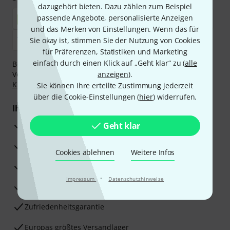
dazugehört bieten. Dazu zählen zum Beispiel
passende Angebote, personalisierte Anzeigen
und das Merken von Einstellungen. Wenn das für
Sie okay ist, stimmen Sie der Nutzung von Cookies
für Präferenzen, Statistiken und Marketing
einfach durch einen Klick auf „Geht klar“ zu (
alle
Bezahlen Sie vertraulich und sicher per Nachnahme,
Vorkasse, PayPal, Amazon Pay,
anzeigen
Klarna Sofort bezahlen
).
,
Klarna Ratenzahlung
oder Kreditkarte.
Sie können Ihre erteilte Zustimmung jederzeit
über die Cookie-Einstellungen (
hier
) widerrufen.
Ihre Vorteile
3 Jahre Thomann Garantie
Geht klar
30 Tage Money-Back-Garantie
Cookies ablehnen
Weitere Infos
Reparaturservice
·
Impressum
Datenschutzhinweise
Beratung durch Fachexperten
Zufriedenheitsgarantie
Europas größtes Versandlager