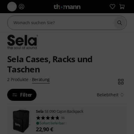
Suche 
Sela Cases, Racks und
Taschen
Beratung
2
Produkte
·
Filter
Beliebtheit
Sela
SE 090 Cajon Backpack
96
Sofort lieferbar
22,90
€