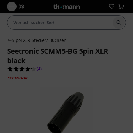
Suche 
5-pol XLR-Stecker/-Buchsen
Seetronic SCMM5-BG 5pin XLR
black
4.3 von 5 Sternen aus 4 Kundenbewertungen
(
4
)