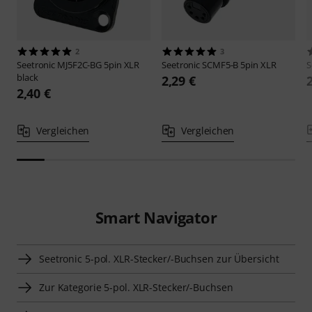
2
3
Seetronic
MJ5F2C-BG 5pin XLR
Seetronic
SCMF5-B 5pin XLR
S
black
2,29 €
2,40 €
Vergleichen
Vergleichen
Smart Navigator
Seetronic 5-pol. XLR-Stecker/-Buchsen zur Übersicht
Zur Kategorie 5-pol. XLR-Stecker/-Buchsen