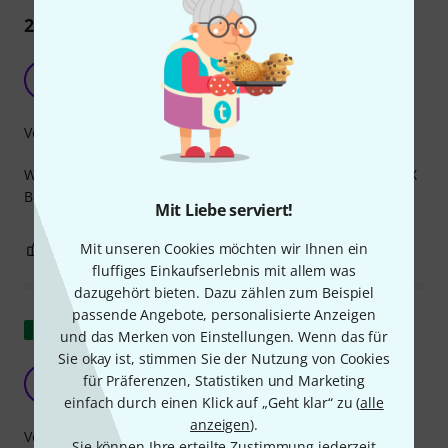
2
Rezensionen
Qualität gut
IG
ITM GmbH 06.03.2026
Verarbeitung
Wir nutzen die Stecker als Endwiederstand für unsere DMX
Beleuchtung und löten noch ein 120Ohm Wiederstand ein.
Mit Liebe serviert!
0
0
Mit unseren Cookies möchten wir Ihnen ein
BEWERTUNG MELDEN
fluffiges Einkaufserlebnis mit allem was
dazugehört bieten. Dazu zählen zum Beispiel
passende Angebote, personalisierte Anzeigen
Original zeigen
und das Merken von Einstellungen. Wenn das für
Sie okay ist, stimmen Sie der Nutzung von Cookies
Sehr empfehlenswertes Produkt
für Präferenzen, Statistiken und Marketing
M
Markos12 13.02.2026
einfach durch einen Klick auf „Geht klar“ zu (
alle
anzeigen
).
Verarbeitung
Sie können Ihre erteilte Zustimmung jederzeit