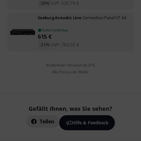
-20%
UVP:
530,74
€
Seeburg Acoustic Line
Connection Panel CP 4.8
Sofort lieferbar
615
€
-21%
UVP:
783,02
€
Kostenloser Versand ab 29 €
Alle Preise inkl. MwSt.
Gefällt Ihnen, was Sie sehen?
Teilen
Hilfe & Feedback