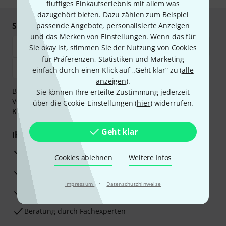
fluffiges Einkaufserlebnis mit allem was
dazugehört bieten. Dazu zählen zum Beispiel
Sicher einkaufen & bezahlen
passende Angebote, personalisierte Anzeigen
und das Merken von Einstellungen. Wenn das für
Sie okay ist, stimmen Sie der Nutzung von Cookies
für Präferenzen, Statistiken und Marketing
einfach durch einen Klick auf „Geht klar“ zu (
alle
anzeigen
).
Bezahlen Sie vertraulich und sicher per Nachnahme,
Sie können Ihre erteilte Zustimmung jederzeit
Vorkasse, PayPal, Amazon Pay,
Klarna Sofort bezahlen
,
über die Cookie-Einstellungen (
hier
) widerrufen.
Klarna Ratenzahlung
oder Kreditkarte.
Geht klar
Ihre Vorteile
3 Jahre Thomann Garantie
Cookies ablehnen
Weitere Infos
30 Tage Money-Back-Garantie
·
Impressum
Datenschutzhinweise
Reparaturservice
Beratung durch Fachexperten