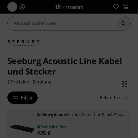
Suche 
Seeburg Acoustic Line Kabel
und Stecker
Beratung
2
Produkte
·
Filter
Beliebtheit
Seeburg Acoustic Line
Connection Panel CP 4.4
Sofort lieferbar
425
€