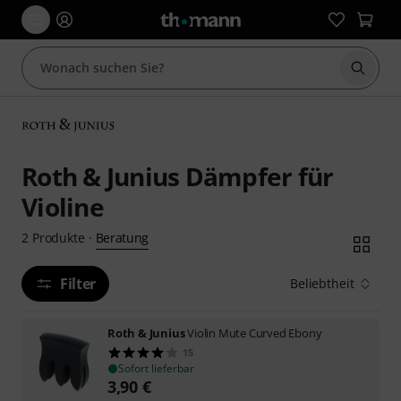
Suche 
Roth & Junius Dämpfer für
Violine
Beratung
2
Produkte
·
Filter
Beliebtheit
Roth & Junius
Violin Mute Curved Ebony
15
Sofort lieferbar
3,90
€