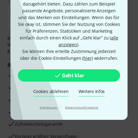
dazugehört bieten. Dazu zählen zum Beispiel
passende Angebote, personalisierte Anzeigen
und das Merken von Einstellungen. Wenn das für
Sie okay ist, stimmen Sie der Nutzung von Cookies
für Präferenzen, Statistiken und Marketing
einfach durch einen Klick auf „Geht klar“ zu (
alle
Bezahlen Sie vertraulich und sicher per Nachnahme,
Vorkasse, PayPal, Amazon Pay,
anzeigen
Klarna Sofort bezahlen
).
,
Klarna Ratenzahlung
oder Kreditkarte.
Sie können Ihre erteilte Zustimmung jederzeit
über die Cookie-Einstellungen (
hier
) widerrufen.
Ihre Vorteile
3 Jahre Thomann Garantie
Geht klar
30 Tage Money-Back-Garantie
Cookies ablehnen
Weitere Infos
Reparaturservice
·
Impressum
Datenschutzhinweise
Beratung durch Fachexperten
Zufriedenheitsgarantie
Europas größtes Versandlager