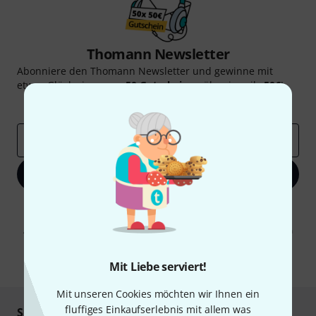
Thomann Newsletter
Abonniere den Thomann Newsletter und gewinne mit
etwas Glück einen von
50 Gutscheinen
über jeweils
50€
!
Inspirierende Beiträge
Deals
Thomann Insights
E-Mail-Adresse
*
Jetzt anmelden
Mit Klick auf „Jetzt anmelden“ stimmen Sie dem Erhalt von E-Mail-
Werbung und einer Messung des E-Mail-Nutzungsverhaltens zu. Die
Abmeldung ist jederzeit möglich. Weitere Informationen finden Sie in
unseren
Datenschutzhinweisen
.
* Pflichtfeld
Mit Liebe serviert!
Mit unseren Cookies möchten wir Ihnen ein
fluffiges Einkaufserlebnis mit allem was
Sicher einkaufen & bezahlen