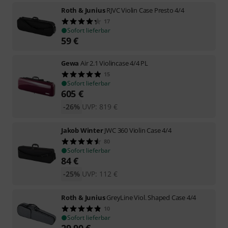
Roth & Junius
RJVC Violin Case Presto 4/4
17
Sofort lieferbar
59
€
Gewa
Air 2.1 Violincase 4/4 PL
15
Sofort lieferbar
605
€
-26%
UVP:
819
€
Jakob Winter
JWC 360 Violin Case 4/4
80
Sofort lieferbar
84
€
-25%
UVP:
112
€
Roth & Junius
GreyLine Viol. Shaped Case 4/4
10
Sofort lieferbar