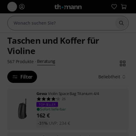
Suche 
Taschen und Koffer für
Violine
Beratung
567
Produkte
·
Filter
Beliebtheit
Gewa
Violin Space Bag Titanium 4/4
25
TOP-SELLER
Sofort lieferbar
162
€
-31%
UVP:
234
€