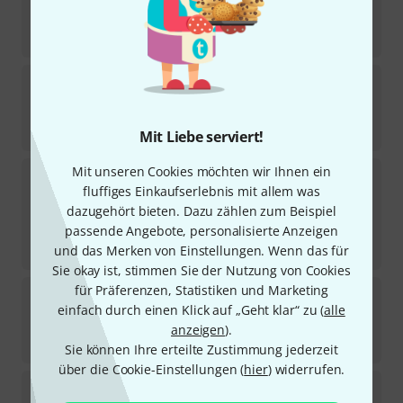
18
Sofort lieferbar
256
€
Gewa
Pure Vn Case SC Gold
Sofort lieferbar
269
€
Mit Liebe serviert!
Mit unseren Cookies möchten wir Ihnen ein
Gewa
Air 1.7 Violincase 4/4 BL
fluffiges Einkaufserlebnis mit allem was
2
Sofort lieferbar
dazugehört bieten. Dazu zählen zum Beispiel
498
€
passende Angebote, personalisierte Anzeigen
-24%
UVP:
656
€
und das Merken von Einstellungen. Wenn das für
Sie okay ist, stimmen Sie der Nutzung von Cookies
für Präferenzen, Statistiken und Marketing
Gewa
Pure Violin Case 1.8 BK 4/4
einfach durch einen Klick auf „Geht klar“ zu (
alle
7
Sofort lieferbar
anzeigen
).
229
€
Sie können Ihre erteilte Zustimmung jederzeit
über die Cookie-Einstellungen (
hier
) widerrufen.
Gewa
Air Avantgarde Vn Case GR/SH