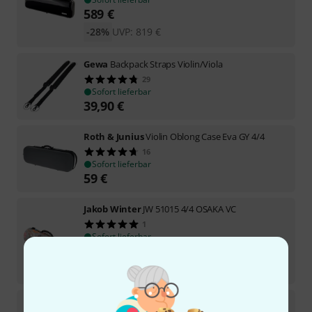
589
€
-28%
UVP:
819
€
Gewa
Backpack Straps Violin/Viola
29
Sofort lieferbar
39,90
€
Roth & Junius
Violin Oblong Case Eva GY 4/4
16
Sofort lieferbar
59
€
Jakob Winter
JW 51015 4/4 OSAKA VC
1
Sofort lieferbar
159
€
-26%
UVP:
214
€
Gewa
Pure Violin Case 2.4 RD 4/4