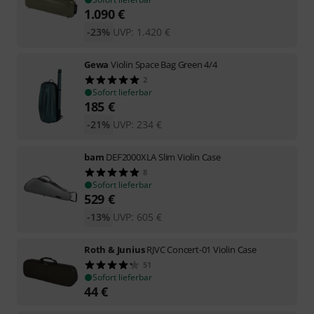
1.090
€
-23%
UVP:
1.420
€
Gewa
Violin Space Bag Green 4/4
2
Sofort lieferbar
185
€
-21%
UVP:
234
€
bam
DEF2000XLA Slim Violin Case
8
Sofort lieferbar
529
€
-13%
UVP:
605
€
Roth & Junius
RJVC Concert-01 Violin Case
51
Sofort lieferbar
44
€