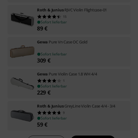
Roth & Junius
RJVC Violin Flightcase-01
15
Sofort lieferbar
89
€
Gewa
Pure Vn Case OC Gold
Sofort lieferbar
309
€
Gewa
Pure Violin Case 1.8 WH 4/4
1
Sofort lieferbar
229
€
Roth & Junius
GreyLine Violin Case 4/4 - 3/4
9
Sofort lieferbar
59
€