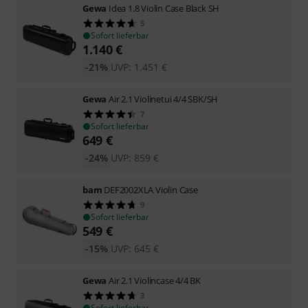
Gewa
Idea 1.8 Violin Case Black SH
5
Sofort lieferbar
1.140
€
-21%
UVP:
1.451
€
Gewa
Air 2.1 Violinetui 4/4 SBK/SH
7
Sofort lieferbar
649
€
-24%
UVP:
859
€
bam
DEF2002XLA Violin Case
9
Sofort lieferbar
549
€
-15%
UVP:
645
€
Gewa
Air 2.1 Violincase 4/4 BK
3
Sofort lieferbar