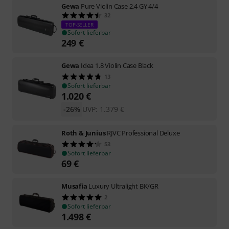
Gewa
Pure Violin Case 2.4 GY 4/4
32
TOP-SELLER
Sofort lieferbar
249
€
Gewa
Idea 1.8 Violin Case Black
13
Sofort lieferbar
1.020
€
-26%
UVP:
1.379
€
Roth & Junius
RJVC Professional Deluxe
53
Sofort lieferbar
69
€
Musafia
Luxury Ultralight BK/GR
2
Sofort lieferbar
1.498
€