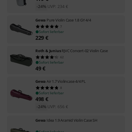
-24%
UVP:
234
€
Gewa
Pure Violin Case 1.8 GY 4/4
7
Sofort lieferbar
229
€
Roth & Junius
RJVC Concert-02 Violin Case
62
Sofort lieferbar
49
€
Gewa
Air 1.7 Violincase 4/4 PL
8
Sofort lieferbar
498
€
-24%
UVP:
656
€
Gewa
Idea 1.9 Aramid Violin Case SH
Sofort lieferbar