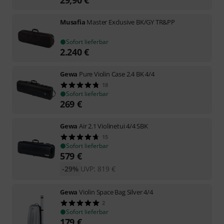
29,90
€
Musafia
Master Exclusive BK/GY TR&PP
Sofort lieferbar
2.240
€
Gewa
Pure Violin Case 2.4 BK 4/4
18
Sofort lieferbar
269
€
Gewa
Air 2.1 Violinetui 4/4 SBK
15
Sofort lieferbar
579
€
-29%
UVP:
819
€
Gewa
Violin Space Bag Silver 4/4
2
Sofort lieferbar
179
€