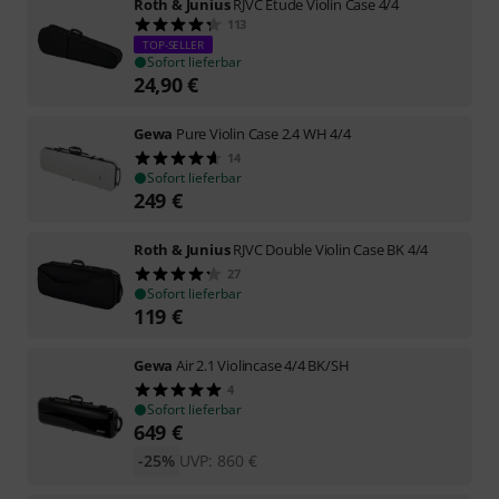
Roth & Junius
RJVC Etude Violin Case 4/4
113
TOP-SELLER
Sofort lieferbar
24,90
€
Gewa
Pure Violin Case 2.4 WH 4/4
14
Sofort lieferbar
249
€
Roth & Junius
RJVC Double Violin Case BK 4/4
27
Sofort lieferbar
119
€
Gewa
Air 2.1 Violincase 4/4 BK/SH
4
Sofort lieferbar
649
€
-25%
UVP:
860
€