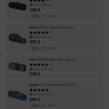
9
Sofort lieferbar
149
€
-24%
UVP:
196
€
bam
2003XLC Cabin Violin Case
3
Sofort lieferbar
479
€
-12%
UVP:
545
€
bam
PEAK2002BN Violin Case 4/4
20
Sofort lieferbar
279
€
Gewa
Air 2.1 Violincase 4/4 BL/SH
3
Sofort lieferbar
649
€
-24%
UVP:
859
€