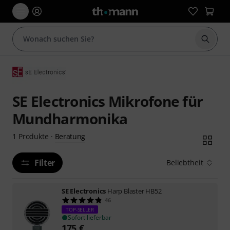
Suche 
SE Electronics Mikrofone für
Mundharmonika
Beratung
1
Produkte
·
Filter
Beliebtheit
SE Electronics
Harp Blaster HB52
46
TOP-SELLER
Sofort lieferbar
175
€