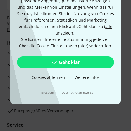
passende Angebote, personalisierte Anzeigen
und das Merken von Einstellungen. Wenn das für
Sie okay ist, stimmen Sie der Nutzung von Cookies
Bezahlen Sie vertraulich und sicher per Nachnahme,
für Präferenzen, Statistiken und Marketing
Vorkasse, PayPal, Amazon Pay,
Klarna Sofort bezahlen
,
einfach durch einen Klick auf „Geht klar“ zu (
alle
Klarna Ratenzahlung
oder Kreditkarte.
anzeigen
).
Sie können Ihre erteilte Zustimmung jederzeit
Ihre Vorteile
über die Cookie-Einstellungen (
hier
) widerrufen.
3 Jahre Thomann Garantie
Geht klar
30 Tage Money-Back-Garantie
Reparaturservice
Cookies ablehnen
Weitere Infos
Beratung durch Fachexperten
·
Impressum
Datenschutzhinweise
Zufriedenheitsgarantie
Europas größtes Versandlager
Service