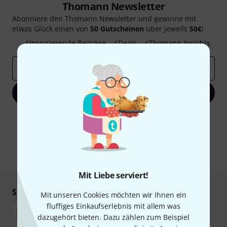
Thomann Newsletter
Abonniere den Thomann Newsletter und gewinne mit
etwas Glück einen von
50 Gutscheinen
über jeweils
50€
!
Inspirierende Beiträge
Deals
Thomann Insights
E-Mail-Adresse
*
Jetzt anmelden
Mit Klick auf „Jetzt anmelden“ stimmen Sie dem Erhalt von E-Mail-
Werbung und einer Messung des E-Mail-Nutzungsverhaltens zu. Die
Abmeldung ist jederzeit möglich. Weitere Informationen finden Sie in
unseren
Datenschutzhinweisen
.
* Pflichtfeld
Mit Liebe serviert!
Sicher einkaufen & bezahlen
Mit unseren Cookies möchten wir Ihnen ein
fluffiges Einkaufserlebnis mit allem was
dazugehört bieten. Dazu zählen zum Beispiel