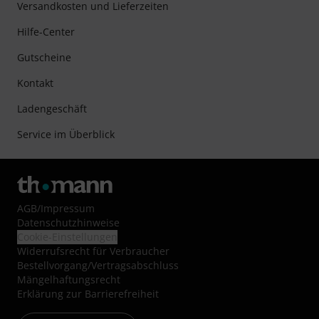
Versandkosten und Lieferzeiten
Hilfe-Center
Gutscheine
Kontakt
Ladengeschäft
Service im Überblick
AGB
/
Impressum
Datenschutzhinweise
Cookie-Einstellungen
Widerrufsrecht für Verbraucher
Bestellvorgang/Vertragsabschluss
Mängelhaftungsrecht
Erklärung zur Barrierefreiheit