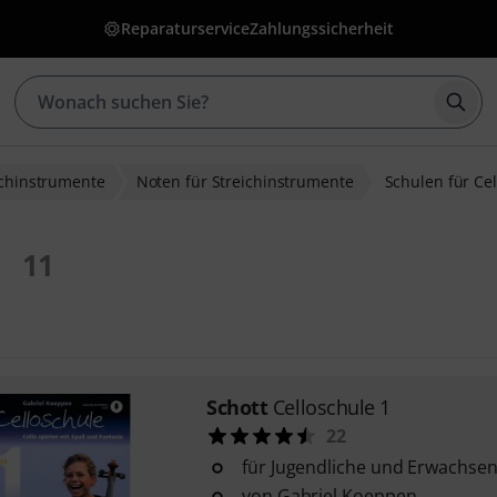
Reparaturservice
Zahlungssicherheit
Such
ichinstrumente
Noten für Streichinstrumente
Schulen für Cel
11
Schott
Celloschule 1
22
für Jugendliche und Erwachse
von Gabriel Koeppen