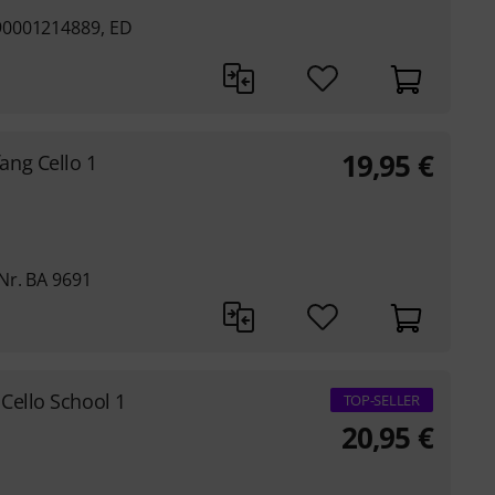
90001214889, ED
19,95
€
ng Cello 1
Nr. BA 9691
 Cello School 1
TOP-SELLER
20,95
€