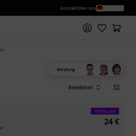
Kontakt
Über uns
DE / €
e mit Suchwort {searchTerm} starten
lo
Beratung
Beliebtheit
TOP-SELLER
24
€
ne