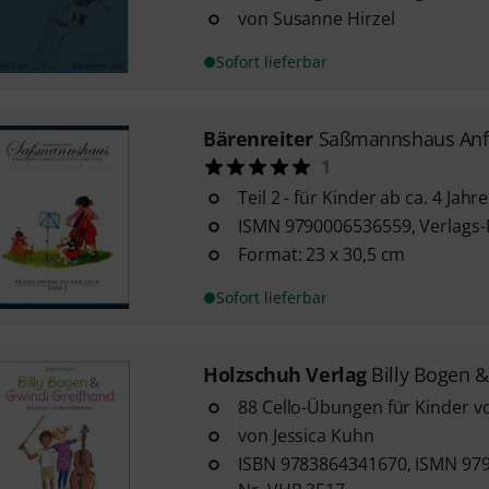
von Susanne Hirzel
Sofort lieferbar
Bärenreiter
Saßmannshaus Anfa
1
Teil 2 - für Kinder ab ca. 4 Jahr
ISMN 9790006536559, Verlags-
Format: 23 x 30,5 cm
Sofort lieferbar
Holzschuh Verlag
Billy Bogen 
88 Cello-Übungen für Kinder vo
von Jessica Kuhn
ISBN 9783864341670, ISMN 979