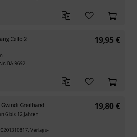
19,95
€
ng Cello 2
en
Nr. BA 9692
19,80
€
& Gwindi Greifhand
n 6 bis 12 Jahren
0201310817, Verlags-