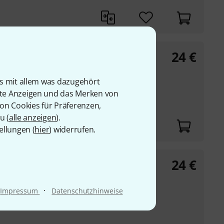
24
€
is mit allem was dazugehört
rte Anzeigen und das Merken von
ne
von Cookies für Präferenzen,
u (
alle anzeigen
).
ellungen (
hier
) widerrufen.
24
€
ne
·
Impressum
Datenschutzhinweise
0001215626, Verlags-