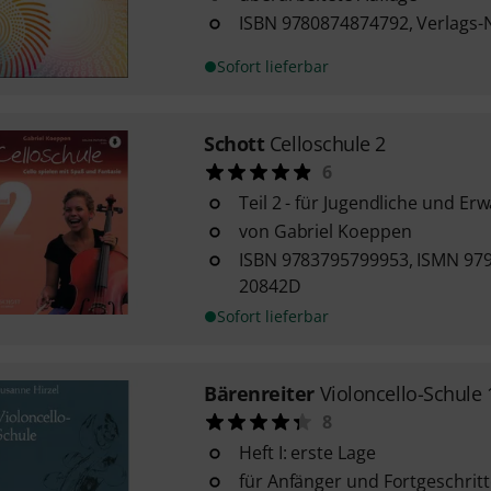
ISBN 9780874874792, Verlags-N
Sofort lieferbar
Schott
Celloschule 2
6
Teil 2 - für Jugendliche und E
von Gabriel Koeppen
ISBN 9783795799953, ISMN 97
20842D
Sofort lieferbar
Bärenreiter
Violoncello-Schule 
8
Heft I: erste Lage
für Anfänger und Fortgeschritt