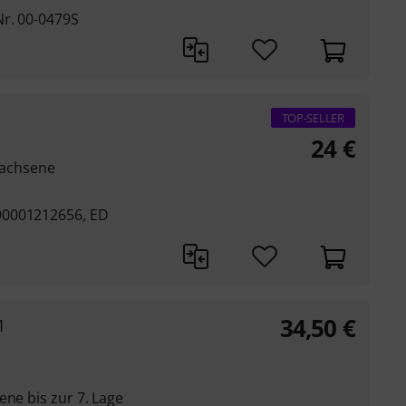
r. 00-0479S
TOP-SELLER
24
€
rwachsene
90001212656, ED
34,50
€
1
ene bis zur 7. Lage