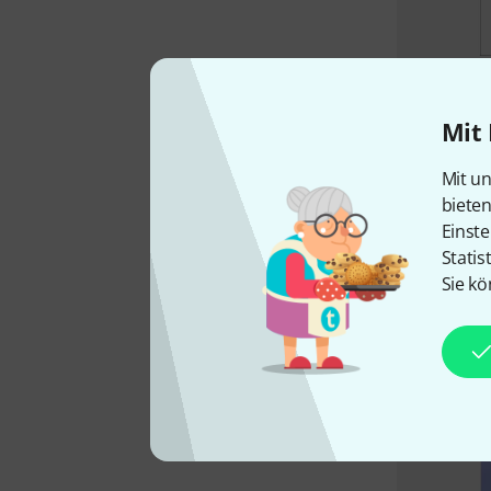
Mit 
Mit un
biete
Einste
Statis
Sie kö