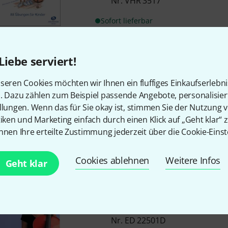
Nr. VHR 3517
Sofort lieferbar
Schott
Celloschule 3
Liebe serviert!
Teil 3
seren Cookies möchten wir Ihnen ein fluffiges Einkaufserlebn
von Gabriel Koeppen
n. Dazu zählen zum Beispiel passende Angebote, personalisie
für Jugendliche und Erwachse
llungen. Wenn das für Sie okay ist, stimmen Sie der Nutzung 
tiken und Marketing einfach durch einen Klick auf „Geht klar“ z
Sofort lieferbar
nnen Ihre erteilte Zustimmung jederzeit über die Cookie-Einst
Cookies ablehnen
Weitere Infos
Geht klar
Schott
Cello Method 1
für Jugendliche und Erwachse
von Gabriel Koeppen
ISBN 9783795725624, ISMN 979
Nr. ED 22501D