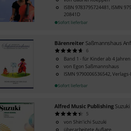
ISBN 9783795724481, ISMN 97
20841D
Sofort lieferbar
Bärenreiter
Saßmannshaus Anfa
6
Band 1 - für Kinder ab 4 Jahren
von Egon Saßmannshaus
ISMN 9790006536542, Verlags-
Sofort lieferbar
Alfred Music Publishing
Suzuki
5
von Shin'ichi Suzuki
überarbeitete Auflage