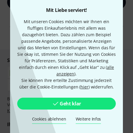
Jetzt anmelden
Mit Liebe serviert!
Mit Klick auf „Jetzt anmelden“ stimmen Sie dem Erhalt von E-Mail-
Werbung und einer Messung des E-Mail-Nutzungsverhaltens zu. Die
Mit unseren Cookies möchten wir Ihnen ein
Abmeldung ist jederzeit möglich. Weitere Informationen finden Sie in
fluffiges Einkaufserlebnis mit allem was
unseren
Datenschutzhinweisen
.
dazugehört bieten. Dazu zählen zum Beispiel
* Pflichtfeld
passende Angebote, personalisierte Anzeigen
und das Merken von Einstellungen. Wenn das für
Sie okay ist, stimmen Sie der Nutzung von Cookies
Sicher einkaufen & bezahlen
für Präferenzen, Statistiken und Marketing
einfach durch einen Klick auf „Geht klar“ zu (
alle
anzeigen
).
Sie können Ihre erteilte Zustimmung jederzeit
über die Cookie-Einstellungen (
hier
) widerrufen.
Bezahlen Sie vertraulich und sicher per Nachnahme,
Geht klar
Vorkasse, PayPal, Amazon Pay,
Klarna Sofort bezahlen
,
Klarna Ratenzahlung
oder Kreditkarte.
Cookies ablehnen
Weitere Infos
Ihre Vorteile