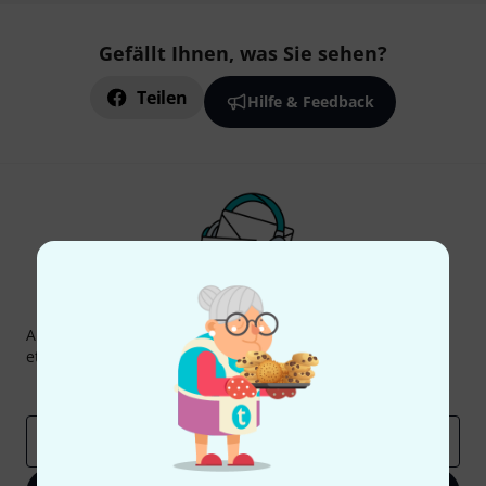
Gefällt Ihnen, was Sie sehen?
Teilen
Hilfe & Feedback
Thomann Newsletter
Abonniere den Thomann Newsletter und gewinne mit
etwas Glück einen von
50 Gutscheinen
über jeweils
50€
!
Inspirierende Beiträge
Deals
Thomann Insights
E-Mail-Adresse
*