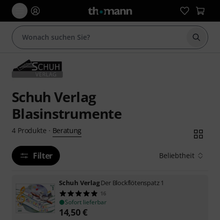
Suche 
Schuh Verlag
Blasinstrumente
Beratung
4
Produkte
·
Filter
Beliebtheit
Schuh Verlag
Der Blockflötenspatz 1
16
Sofort lieferbar
14,50
€