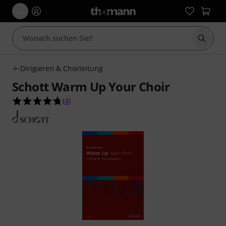
Suche 
Dirigieren & Chorleitung
Schott Warm Up Your Choir
4.8 von 5 Sternen aus 4 Kundenbewertungen
(
4
)