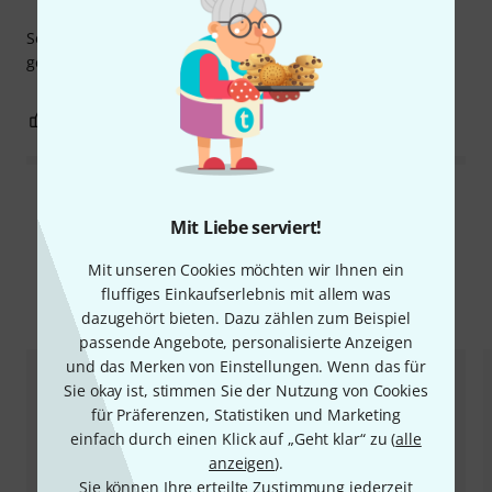
Sehr schöne Sammlung von ganzen Einsingprogrammen,
gerade für Chorarbeit wärmstens zu empfehlen
0
0
BEWERTUNG MELDEN
Alle Bewertungen lesen
Mit Liebe serviert!
Mit unseren Cookies möchten wir Ihnen ein
fluffiges Einkaufserlebnis mit allem was
Alternativen vergleichen
dazugehört bieten. Dazu zählen zum Beispiel
passende Angebote, personalisierte Anzeigen
und das Merken von Einstellungen. Wenn das für
Sie okay ist, stimmen Sie der Nutzung von Cookies
für Präferenzen, Statistiken und Marketing
einfach durch einen Klick auf „Geht klar“ zu (
alle
anzeigen
).
Sie können Ihre erteilte Zustimmung jederzeit