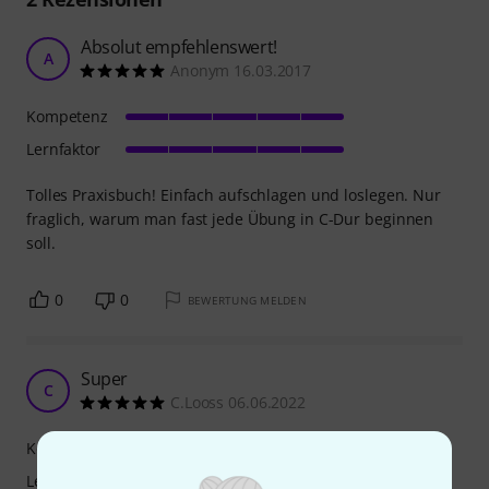
Absolut empfehlenswert!
A
Anonym 16.03.2017
Kompetenz
Lernfaktor
Tolles Praxisbuch! Einfach aufschlagen und loslegen. Nur
fraglich, warum man fast jede Übung in C-Dur beginnen
soll.
0
0
BEWERTUNG MELDEN
Super
C
C.Looss 06.06.2022
Kompetenz
Lernfaktor