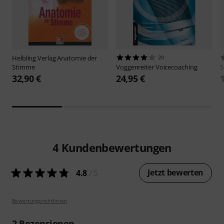
Helbling Verlag
Anatomie der
20
Stimme
Voggenreiter
Voicecoaching
S
32,90 €
24,95 €
4
Kundenbewertungen
Jetzt bewerten
4.8
/ 5
Bewertungsrichtlinien
2
Rezensionen