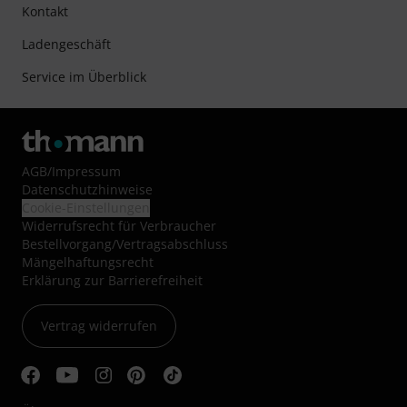
Kontakt
Ladengeschäft
Service im Überblick
AGB
/
Impressum
Datenschutzhinweise
Cookie-Einstellungen
Widerrufsrecht für Verbraucher
Bestellvorgang/Vertragsabschluss
Mängelhaftungsrecht
Erklärung zur Barrierefreiheit
Vertrag widerrufen