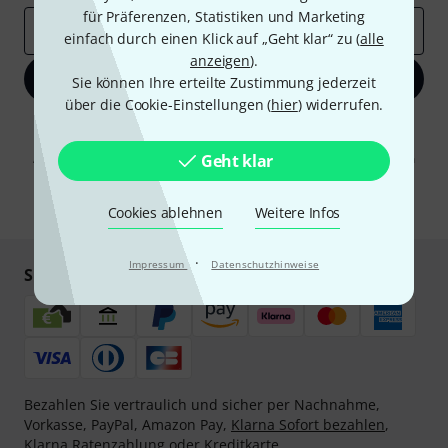
für Präferenzen, Statistiken und Marketing
E-Mail-Adresse
*
einfach durch einen Klick auf „Geht klar“ zu (
alle
anzeigen
).
Jetzt anmelden
Sie können Ihre erteilte Zustimmung jederzeit
über die Cookie-Einstellungen (
hier
) widerrufen.
Mit Klick auf „Jetzt anmelden“ stimmen Sie dem Erhalt von E-Mail-
Werbung und einer Messung des E-Mail-Nutzungsverhaltens zu. Die
Abmeldung ist jederzeit möglich. Weitere Informationen finden Sie in
Geht klar
unseren
Datenschutzhinweisen
.
* Pflichtfeld
Cookies ablehnen
Weitere Infos
·
Impressum
Datenschutzhinweise
Sicher einkaufen & bezahlen
Bezahlen Sie vertraulich und sicher per Nachnahme,
Vorkasse, PayPal, Amazon Pay,
Klarna Sofort bezahlen
,
Klarna Ratenzahlung
oder Kreditkarte.