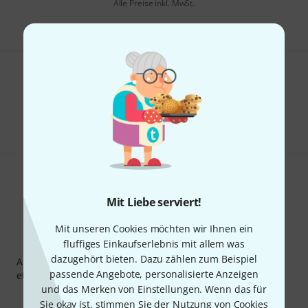
Alle Preise inkl. MwSt.
Gefällt Ihnen, was Sie sehen?
Teilen
Hilfe & Feedback
Mit Liebe serviert!
Mit unseren Cookies möchten wir Ihnen ein
Thomann Newsletter
fluffiges Einkaufserlebnis mit allem was
dazugehört bieten. Dazu zählen zum Beispiel
Abonniere den Thomann Newsletter und gewinne mit
passende Angebote, personalisierte Anzeigen
etwas Glück einen von
50 Gutscheinen
über jeweils
50€
!
und das Merken von Einstellungen. Wenn das für
Inspirierende Beiträge
Deals
Thomann Insights
Sie okay ist, stimmen Sie der Nutzung von Cookies