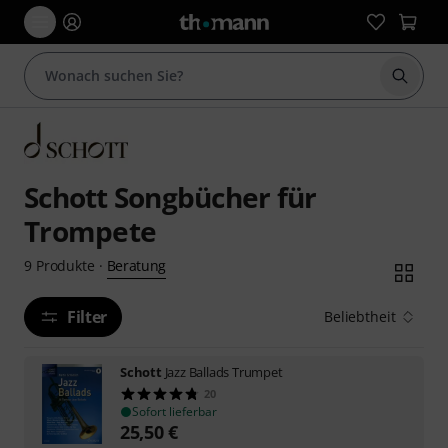
Suche 
Schott Songbücher für
Trompete
Beratung
9
Produkte
·
Filter
Beliebtheit
Schott
Jazz Ballads Trumpet
20
Sofort lieferbar
25,50
€