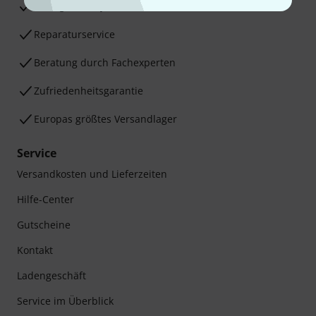
30 Tage Money-Back-Garantie
Reparaturservice
Beratung durch Fachexperten
Zufriedenheitsgarantie
Europas größtes Versandlager
Service
Versandkosten und Lieferzeiten
Hilfe-Center
Gutscheine
Kontakt
Ladengeschäft
Service im Überblick