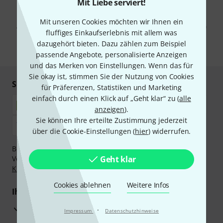
Mit Liebe serviert!
Mit Klick auf „Jetzt anmelden“ stimmen Sie dem Erhalt von E-Mail-
Werbung und einer Messung des E-Mail-Nutzungsverhaltens zu. Die
Mit unseren Cookies möchten wir Ihnen ein
Abmeldung ist jederzeit möglich. Weitere Informationen finden Sie in
fluffiges Einkaufserlebnis mit allem was
unseren
Datenschutzhinweisen
.
dazugehört bieten. Dazu zählen zum Beispiel
* Pflichtfeld
passende Angebote, personalisierte Anzeigen
und das Merken von Einstellungen. Wenn das für
Sie okay ist, stimmen Sie der Nutzung von Cookies
Sicher einkaufen & bezahlen
für Präferenzen, Statistiken und Marketing
einfach durch einen Klick auf „Geht klar“ zu (
alle
anzeigen
).
Sie können Ihre erteilte Zustimmung jederzeit
über die Cookie-Einstellungen (
hier
) widerrufen.
Bezahlen Sie vertraulich und sicher per Nachnahme,
Vorkasse, PayPal, Amazon Pay,
Geht klar
Klarna Sofort bezahlen
,
Klarna Ratenzahlung
oder Kreditkarte.
Cookies ablehnen
Weitere Infos
Ihre Vorteile
3 Jahre Thomann Garantie
·
Impressum
Datenschutzhinweise