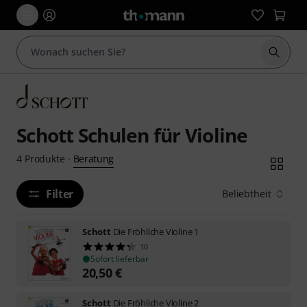
Suche 
Schott Schulen für Violine
Beratung
4
Produkte
·
Filter
Beliebtheit
Schott
Die Fröhliche Violine 1
10
Sofort lieferbar
20,50
€
Schott
Die Fröhliche Violine 2