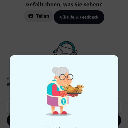
Gefällt Ihnen, was Sie sehen?
Teilen
Hilfe & Feedback
Thomann Newsletter
Abonniere den Thomann Newsletter und gewinne mit
etwas Glück einen von
50 Gutscheinen
über jeweils
50€
!
Inspirierende Beiträge
Deals
Thomann Insights
E-Mail-Adresse
*
Jetzt anmelden