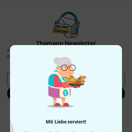
Thomann Newsletter
Abonniere den Thomann Newsletter und gewinne mit
etwas Glück einen von
50 Gutscheinen
über jeweils
50€
!
Inspirierende Beiträge
Deals
Thomann Insights
E-Mail-Adresse
*
Jetzt anmelden
Mit Klick auf „Jetzt anmelden“ stimmen Sie dem Erhalt von E-Mail-
Werbung und einer Messung des E-Mail-Nutzungsverhaltens zu. Die
Abmeldung ist jederzeit möglich. Weitere Informationen finden Sie in
Mit Liebe serviert!
unseren
Datenschutzhinweisen
.
* Pflichtfeld