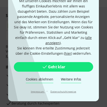
Mit unseren Cookies möchten wir Ihnen ein
fluffiges Einkaufserlebnis mit allem was
dazugehört bieten. Dazu zählen zum Beispiel
Sicher einkaufen & bezahlen
passende Angebote, personalisierte Anzeigen
und das Merken von Einstellungen. Wenn das für
Sie okay ist, stimmen Sie der Nutzung von Cookies
für Präferenzen, Statistiken und Marketing
einfach durch einen Klick auf „Geht klar“ zu (
alle
anzeigen
).
Bezahlen Sie vertraulich und sicher per Nachnahme,
Sie können Ihre erteilte Zustimmung jederzeit
Vorkasse, PayPal, Amazon Pay,
Klarna Sofort bezahlen
,
über die Cookie-Einstellungen (
hier
) widerrufen.
Klarna Ratenzahlung
oder Kreditkarte.
Geht klar
Ihre Vorteile
3 Jahre Thomann Garantie
Cookies ablehnen
Weitere Infos
30 Tage Money-Back-Garantie
·
Impressum
Datenschutzhinweise
Reparaturservice
Beratung durch Fachexperten