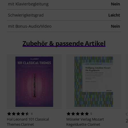
mit Klavierbegleitung
Nein
Schwierigkeitsgrad
Leicht
mit Bonus-Audio/Video
Nein
Zubehör & passende Artikel
4
5
C
Hal Leonard
101 Classical
Möseler Verlag
Mozart
Themes Clarinet
Kegelduette Clarinet