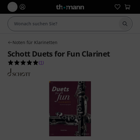
Suche 
Noten für Klarinetten
Schott Duets for Fun Clarinet
5.0 von 5 Sternen aus 1 Kundenbewertungen
(
1
)