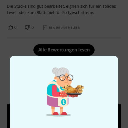
Die Stücke sind gut bearbeitet, eignen sich für ein solides
Level oder zum Blattspiel für Fortgeschrittene.
0
0
BEWERTUNG MELDEN
Alle Bewertungen lesen
Schon gewusst?
Alle
Ratgeber