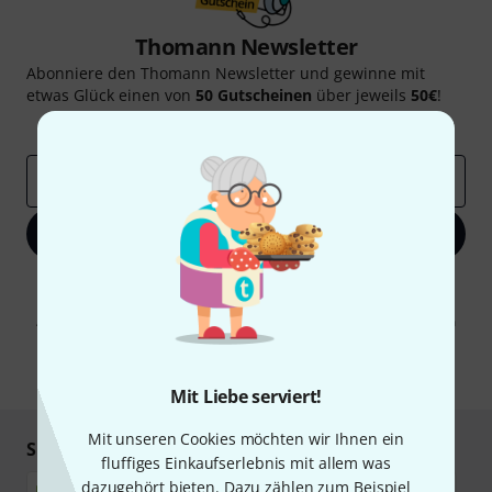
Thomann Newsletter
Abonniere den Thomann Newsletter und gewinne mit
etwas Glück einen von
50 Gutscheinen
über jeweils
50€
!
Inspirierende Beiträge
Deals
Thomann Insights
E-Mail-Adresse
*
Jetzt anmelden
Mit Klick auf „Jetzt anmelden“ stimmen Sie dem Erhalt von E-Mail-
Werbung und einer Messung des E-Mail-Nutzungsverhaltens zu. Die
Abmeldung ist jederzeit möglich. Weitere Informationen finden Sie in
unseren
Datenschutzhinweisen
.
* Pflichtfeld
Mit Liebe serviert!
Mit unseren Cookies möchten wir Ihnen ein
Sicher einkaufen & bezahlen
fluffiges Einkaufserlebnis mit allem was
dazugehört bieten. Dazu zählen zum Beispiel