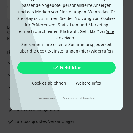
passende Angebote, personalisierte Anzeigen
und das Merken von Einstellungen. Wenn das für
Sie okay ist, stimmen Sie der Nutzung von Cookies
für Präferenzen, Statistiken und Marketing
Bezahlen Sie vertraulich und sicher per Nachnahme,
einfach durch einen Klick auf „Geht klar“ zu (
alle
Vorkasse, PayPal, Amazon Pay,
Klarna Sofort bezahlen
,
anzeigen
).
Klarna Ratenzahlung
oder Kreditkarte.
Sie können Ihre erteilte Zustimmung jederzeit
über die Cookie-Einstellungen (
hier
) widerrufen.
Ihre Vorteile
3 Jahre Thomann Garantie
Geht klar
30 Tage Money-Back-Garantie
Cookies ablehnen
Weitere Infos
Reparaturservice
Beratung durch Fachexperten
·
Impressum
Datenschutzhinweise
Zufriedenheitsgarantie
Europas größtes Versandlager