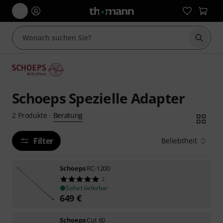
Suche 
Schoeps Spezielle Adapter
Beratung
2
Produkte
·
Filter
Beliebtheit
Schoeps
RC-1200
2
Sofort lieferbar
649
€
Schoeps
Cut 60