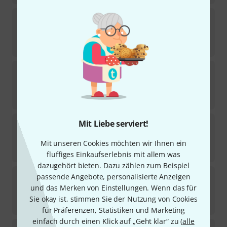
Schoeps
TC
Sofort lieferbar
115
€
Schoeps
W 140 L
2
Sofort lieferbar
32
€
Schoeps
PAD 10 C
Mit Liebe serviert!
1
Kurzfristig lieferbar (2–5 Tage)
Mit unseren Cookies möchten wir Ihnen ein
149
€
fluffiges Einkaufserlebnis mit allem was
dazugehört bieten. Dazu zählen zum Beispiel
Schoeps
HC 4
passende Angebote, personalisierte Anzeigen
1
und das Merken von Einstellungen. Wenn das für
Sofort lieferbar
Sie okay ist, stimmen Sie der Nutzung von Cookies
15,90
€
für Präferenzen, Statistiken und Marketing
einfach durch einen Klick auf „Geht klar“ zu (
alle
Schoeps
TM SRS 420 L38