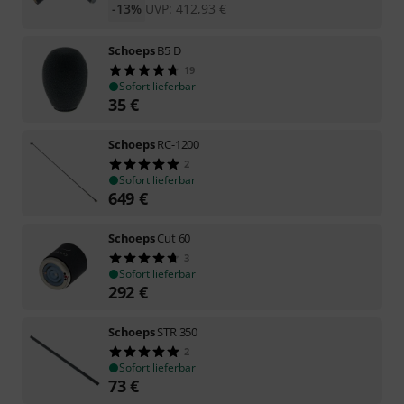
-13%
UVP:
412,93
€
Schoeps
B5 D
19
Sofort lieferbar
35
€
Schoeps
RC-1200
2
Sofort lieferbar
649
€
Schoeps
Cut 60
3
Sofort lieferbar
292
€
Schoeps
STR 350
2
Sofort lieferbar
73
€