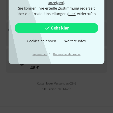
anzeigen
).
Sie können Ihre erteilte Zustimmung jederzeit
Sofort lieferbar
über die Cookie-Einstellungen (
hier
) widerrufen.
519
€
Schoeps
TEF-M
Geht klar
Sofort lieferbar
45
€
Cookies ablehnen
Weitere Infos
Schoeps
SGCM
·
Impressum
Datenschutzhinweise
4
Sofort lieferbar
46
€
Kostenloser Versand ab 29 €
Alle Preise inkl. MwSt.