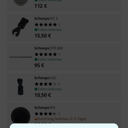
112
€
Schoeps
HC 3
2
Sofort lieferbar
15,50
€
Schoeps
STR 600
1
Sofort lieferbar
95
€
Schoeps
SGC
5
Sofort lieferbar
10,50
€
Schoeps
W5
5
Kurzfristig lieferbar (2–5 Tage)
26,90
€