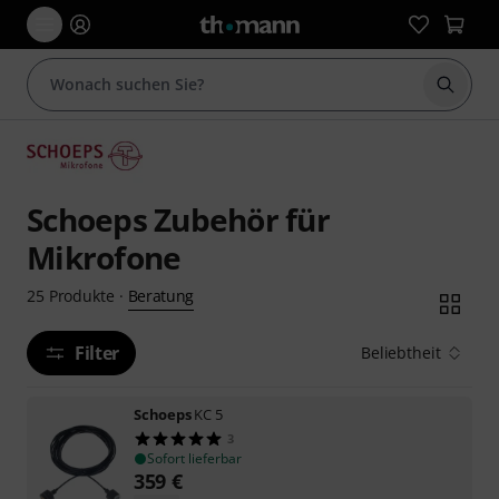
Suche 
Schoeps Zubehör für
Mikrofone
Beratung
25
Produkte
·
Filter
Beliebtheit
Schoeps
KC 5
3
Sofort lieferbar
359
€