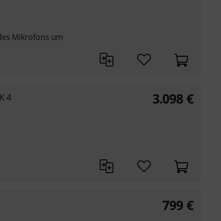
 des Mikrofons um
3.098
€
K 4
799
€