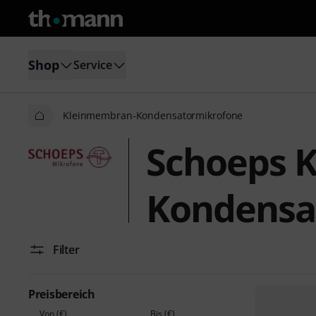
Shop
Service
Kleinmembran-Kondensatormikrofone
Schoeps 
Kondensa
Filter
Preisbereich
Von (€)
Bis (€)