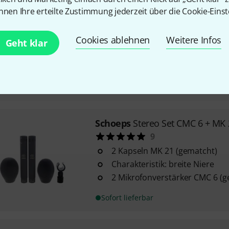
nnen Ihre erteilte Zustimmung jederzeit über die Cookie-Einst
Schoeps
MSTC 74
2
Cookies ablehnen
Weitere Infos
Charakteristik: Niere
Geht klar
Frequenzbereich: 20 - 20.000 H
Ausgangsimpedanz: 50 Ohm
Sofort lieferbar
Schoeps
Stereo Set CMC 6 + MK 
9
2 Kapseln MK 21 (gematcht)
Charakteristik: breite Niere
2 Mikrofonverstärker CMC 6 (g
Sofort lieferbar