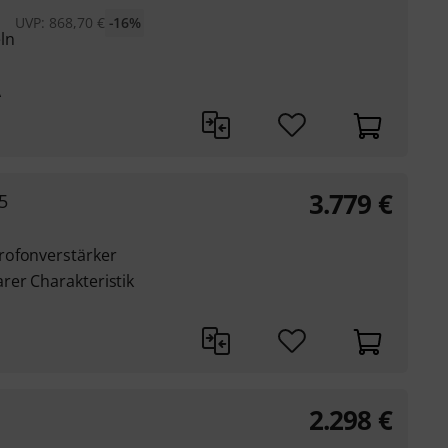
UVP:
868,70
€
-16%
ln
A
3.779
€
5
rofonverstärker
rer Charakteristik
2.298
€