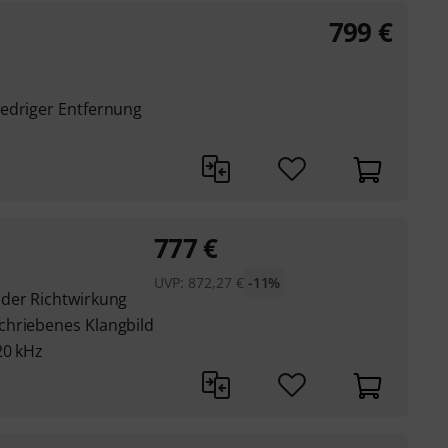
799
€
edriger Entfernung
777
€
UVP:
872,27
€
-11%
 der Richtwirkung
chriebenes Klangbild
20 kHz