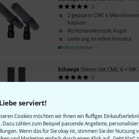
2
2 gepaarte CMC 6 Mikrofonver
Kapseln
Richtcharakteristik: Kugel
Lieferung im edlen Holzetui
Sofort lieferbar
Schoeps
Stereo Set CMC 6 + MK 
3
bestehend aus 2 gepaarten S
Mikrofonverstärkern und 2 Su
41
Liebe serviert!
inkl. 2x SG20 Mikrofonklamme
seren Cookies möchten wir Ihnen ein fluffiges Einkaufserlebn
Windschutz im edlen Holzetui
n. Dazu zählen zum Beispiel passende Angebote, personalisie
Sofort lieferbar
llungen. Wenn das für Sie okay ist, stimmen Sie der Nutzung 
tiken und Marketing einfach durch einen Klick auf „Geht klar“ z