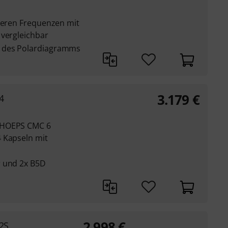
tleren Frequenzen mit
 vergleichbar
 des Polardiagramms
3.179
€
4
CHOEPS CMC 6
 Kapseln mit
r und 2x B5D
2.998
€
2S