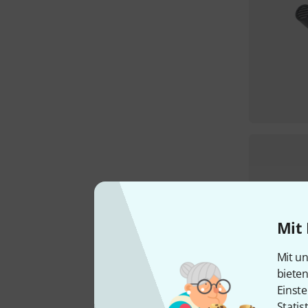
Mit 
Mit un
biete
Einste
Statis