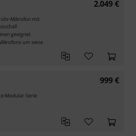
2.049
€
ohr-Mikrofon mit
usschall
hmen geeignet
Mikrofons um seine
999
€
te-Modular-Serie