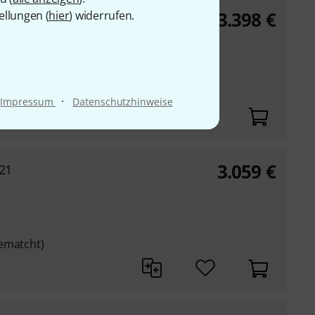
3.398
€
ellungen (
hier
) widerrufen.
z
·
Impressum
Datenschutzhinweise
3.059
€
21
ematcht)