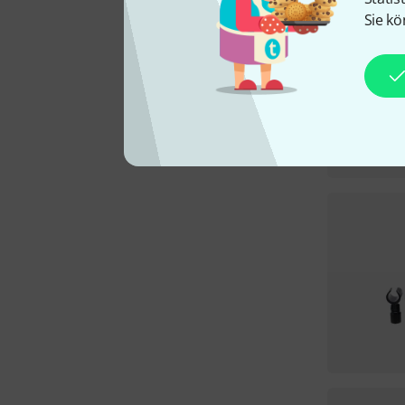
Sie kö