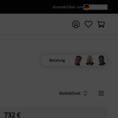
Kontakt
Über uns
DE / €
e mit Suchwort {searchTerm} starten
Beratung
Beliebtheit
732
€