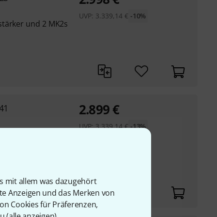
UVP:
3.339,14
€
-10%
stärker und 2 MK2s
2.899
€
41
UVP:
3.339,14
€
-13%
CHOEPS CMC 6
pernieren-Kapseln MK
r und 2x B5D
is mit allem was dazugehört
rte Anzeigen und das Merken von
von Cookies für Präferenzen,
u (
alle anzeigen
).