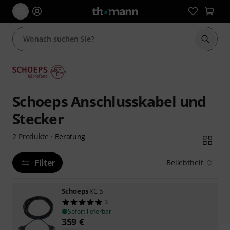
Suche 
Schoeps Anschlusskabel und
Stecker
Beratung
2
Produkte
·
Filter
Beliebtheit
Schoeps
KC 5
3
Sofort lieferbar
359
€