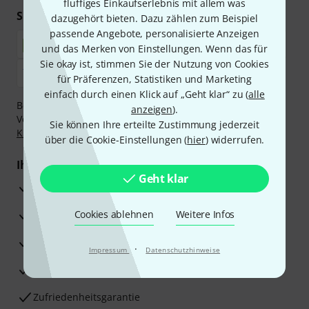
fluffiges Einkaufserlebnis mit allem was
Sicher einkaufen & bezahlen
dazugehört bieten. Dazu zählen zum Beispiel
passende Angebote, personalisierte Anzeigen
und das Merken von Einstellungen. Wenn das für
Sie okay ist, stimmen Sie der Nutzung von Cookies
für Präferenzen, Statistiken und Marketing
einfach durch einen Klick auf „Geht klar“ zu (
alle
Bezahlen Sie vertraulich und sicher per Nachnahme,
anzeigen
).
Vorkasse, PayPal, Amazon Pay,
Klarna Sofort bezahlen
,
Sie können Ihre erteilte Zustimmung jederzeit
Klarna Ratenzahlung
oder Kreditkarte.
über die Cookie-Einstellungen (
hier
) widerrufen.
Ihre Vorteile
Geht klar
3 Jahre Thomann Garantie
30 Tage Money-Back-Garantie
Cookies ablehnen
Weitere Infos
Reparaturservice
·
Impressum
Datenschutzhinweise
Beratung durch Fachexperten
Zufriedenheitsgarantie