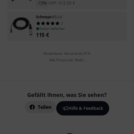
-13%
UVP:
412,93
€
Schoeps
K5 LU
2
Sofort lieferbar
115
€
Kostenloser Versand ab 29 €
Alle Preise inkl. MwSt.
Gefällt Ihnen, was Sie sehen?
Teilen
Hilfe & Feedback