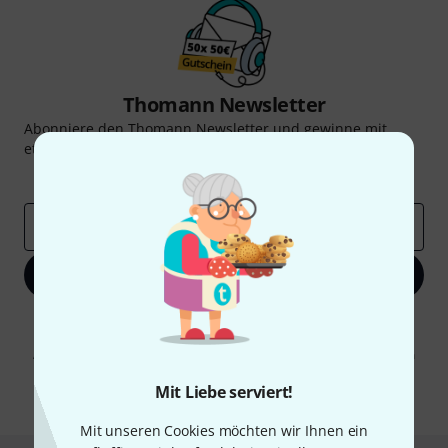
Thomann Newsletter
Abonniere den Thomann Newsletter und gewinne mit
etwas Glück einen von
50 Gutscheinen
über jeweils
50€
!
Inspirierende Beiträge
Deals
Thomann Insights
E-Mail-Adresse
*
Jetzt anmelden
Mit Klick auf „Jetzt anmelden“ stimmen Sie dem Erhalt von E-Mail-
Werbung und einer Messung des E-Mail-Nutzungsverhaltens zu. Die
Abmeldung ist jederzeit möglich. Weitere Informationen finden Sie in
unseren
Datenschutzhinweisen
.
Mit Liebe serviert!
* Pflichtfeld
Mit unseren Cookies möchten wir Ihnen ein