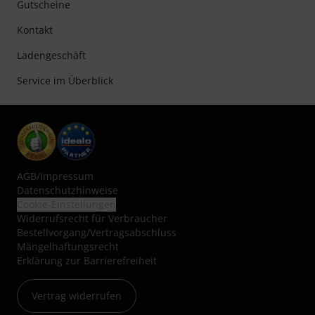
Gutscheine
Kontakt
Ladengeschäft
Service im Überblick
AGB
/
Impressum
Datenschutzhinweise
Cookie-Einstellungen
Widerrufsrecht für Verbraucher
Bestellvorgang/Vertragsabschluss
Mängelhaftungsrecht
Erklärung zur Barrierefreiheit
Vertrag widerrufen