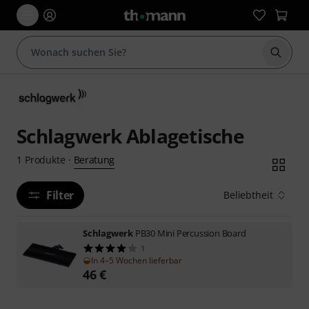
Suche 
Schlagwerk Ablagetische
Beratung
1
Produkte
·
Filter
Beliebtheit
Schlagwerk
PB30 Mini Percussion Board
1
In 4–5 Wochen lieferbar
46
€