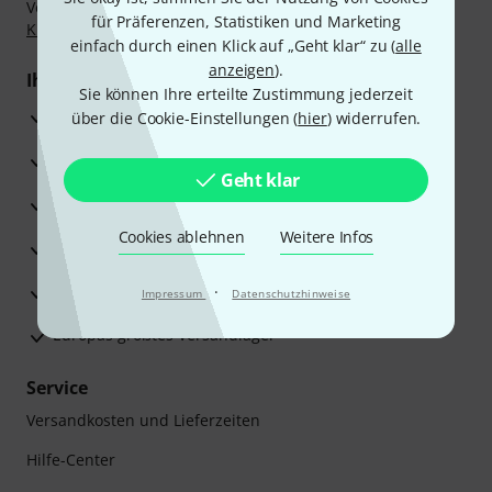
Vorkasse, PayPal, Amazon Pay,
Klarna Sofort bezahlen
,
für Präferenzen, Statistiken und Marketing
Klarna Ratenzahlung
oder Kreditkarte.
einfach durch einen Klick auf „Geht klar“ zu (
alle
anzeigen
).
Ihre Vorteile
Sie können Ihre erteilte Zustimmung jederzeit
3 Jahre Thomann Garantie
über die Cookie-Einstellungen (
hier
) widerrufen.
30 Tage Money-Back-Garantie
Geht klar
Reparaturservice
Cookies ablehnen
Weitere Infos
Beratung durch Fachexperten
Zufriedenheitsgarantie
·
Impressum
Datenschutzhinweise
Europas größtes Versandlager
Service
Versandkosten und Lieferzeiten
Hilfe-Center