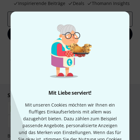
Inspirierende Beiträge
Deals
Thomann Insights
E-Mail-Adresse
*
Jetzt anmelden
Mit Klick auf „Jetzt anmelden“ stimmen Sie dem Erhalt von E-Mail-
Werbung und einer Messung des E-Mail-Nutzungsverhaltens zu. Die
Abmeldung ist jederzeit möglich. Weitere Informationen finden Sie in
unseren
Datenschutzhinweisen
.
* Pflichtfeld
Mit Liebe serviert!
Sicher einkaufen & bezahlen
Mit unseren Cookies möchten wir Ihnen ein
fluffiges Einkaufserlebnis mit allem was
dazugehört bieten. Dazu zählen zum Beispiel
passende Angebote, personalisierte Anzeigen
und das Merken von Einstellungen. Wenn das für
Bezahlen Sie vertraulich und sicher per Nachnahme,
Sie okay ist, stimmen Sie der Nutzung von Cookies