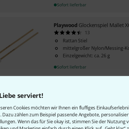
Sofort lieferbar
Playwood
Glockenspiel Mallet 
13
Rattan Stiel
mittelgroßer Nylon/Messing-Ko
Einzelgewicht: ca. 26 g
Sofort lieferbar
Thomann
BM2 Brass Mallet
Liebe serviert!
11
Kopf aus Messing
seren Cookies möchten wir Ihnen ein fluffiges Einkaufserlebn
Kopfdurchmesser: 19 mm
n. Dazu zählen zum Beispiel passende Angebote, personalisie
Gesamtlänge: 36,6 cm
llungen. Wenn das für Sie okay ist, stimmen Sie der Nutzung 
tiken und Marketing einfach durch einen Klick auf „Geht klar“ z