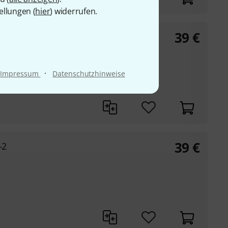
ellungen (
hier
) widerrufen.
39
€
-1
·
Impressum
Datenschutzhinweise
39
€
-2