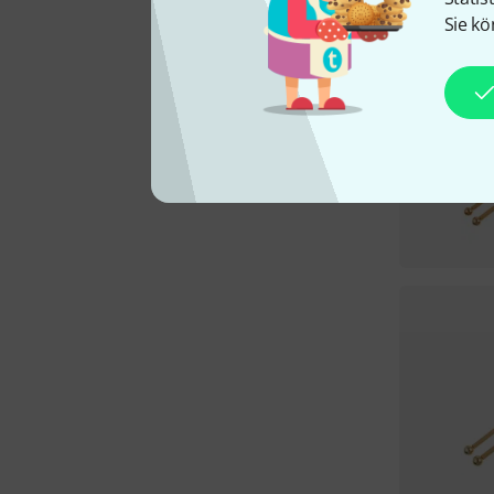
Sie kö