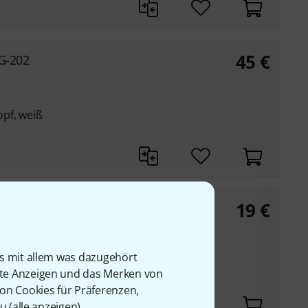
45
€
XG-202
pf, weiß
19
€
is mit allem was dazugehört
rte Anzeigen und das Merken von
von Cookies für Präferenzen,
u (
alle anzeigen
).