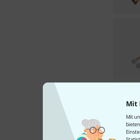
Mit 
Mit un
biete
Einste
Statis