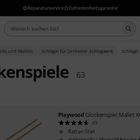
Reparaturservice
Zufriedenheitsgarantie
Such
cks und Mallets
Schlägel für Orchester-Schlagwerk
Schlägel
ckenspiele
63
Playwood
Glockenspiel Mallet 
45
Rattan Stiel
mittelgroßer Phenol/Messing-