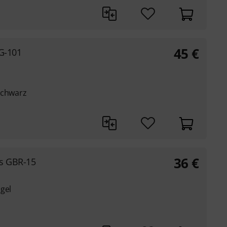
45
€
XG-101
schwarz
36
€
ts GBR-15
gel