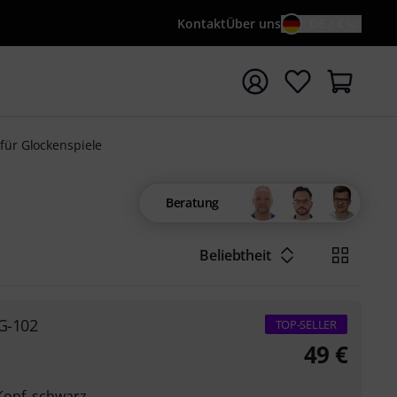
Kontakt
Über uns
DE / €
e mit Suchwort {searchTerm} starten
 für Glockenspiele
Beratung
Beliebtheit
XG-102
TOP-SELLER
49
€
Kopf, schwarz