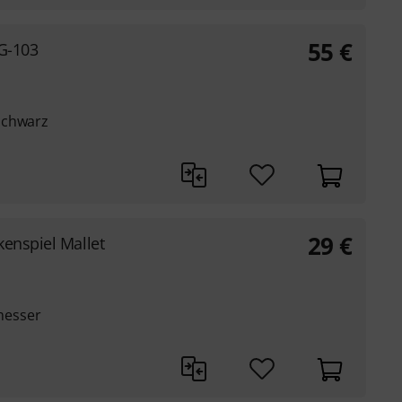
55
€
XG-103
schwarz
29
€
enspiel Mallet
messer