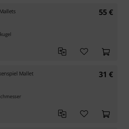
55
€
Mallets
kugel
31
€
enspiel Mallet
rchmesser