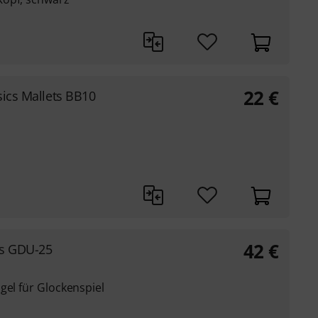
22
€
sics Mallets BB10
42
€
ts GDU-25
gel für Glockenspiel