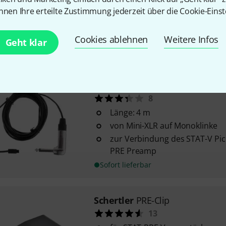
aktives dynamisches Kontaktmi
nnen Ihre erteilte Zustimmung jederzeit über die Cookie-Einst
wird mit Klebepaste am Instr
benötigt Phantomspeisung (mi
Cookies ablehnen
Weitere Infos
Geht klar
Sofort lieferbar
Schertler
CA-STAT-V-4 Cable
8
Länge: 4 m
von Mini-XLR auf Monoklinke
zur Verbindung des STAT-V Pi
PRE Preamp
Sofort lieferbar
Schertler
PRE-Clip
13