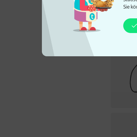
Sie kö