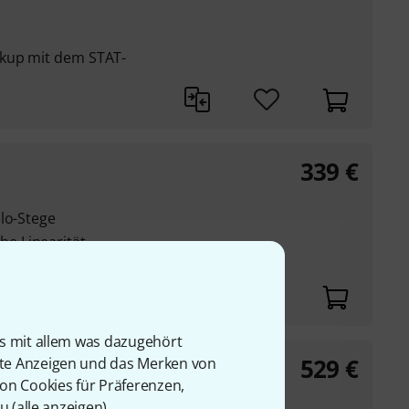
ckup mit dem STAT-
339
€
lo-Stege
e Linearität
e
is mit allem was dazugehört
529
€
rte Anzeigen und das Merken von
rophone
von Cookies für Präferenzen,
u (
alle anzeigen
).