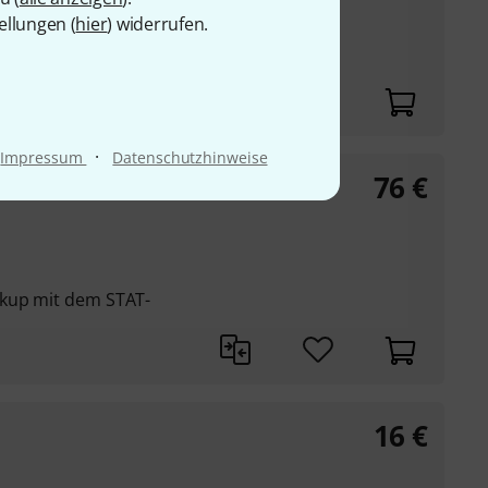
krofon für Violine
ellungen (
hier
) widerrufen.
ument montiert
n. 22 V DC)
·
Impressum
Datenschutzhinweise
76
€
ckup mit dem STAT-
16
€