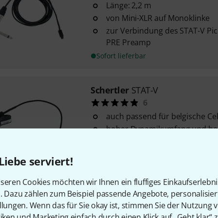
Länge: 2,2 m
von Mini-XLR auf Monoklinke
zur Verbindung des STAT-V Pi
PRE Preamp
Sofort lieferbar
Schertler
STAT-V
6
auch passend für belgische Cel
hoher Dynamikumfang und hoh
einfache und schnelle Montag
Liebe serviert!
Sofort lieferbar
seren Cookies möchten wir Ihnen ein fluffiges Einkaufserlebn
n. Dazu zählen zum Beispiel passende Angebote, personalisie
Schertler
Dyn-V-P48 Violin Mic
llungen. Wenn das für Sie okay ist, stimmen Sie der Nutzung 
3
tiken und Marketing einfach durch einen Klick auf „Geht klar“ z