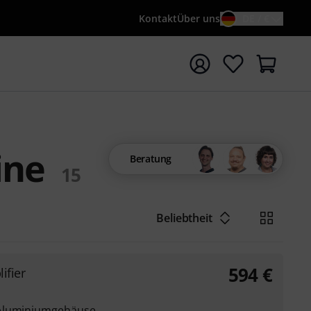
Kontakt
Über uns
DE / €
e mit Suchwort {searchTerm} starten
ine
Beratung
15
Beliebtheit
594
€
ifier
 Aluminiumgehäuse