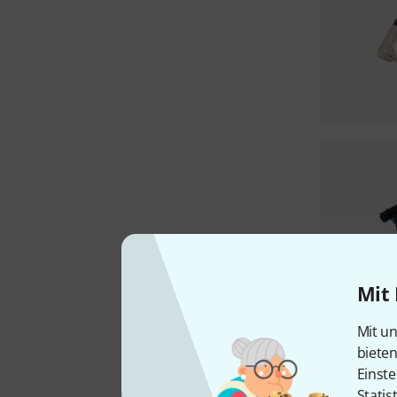
Mit 
Mit un
biete
Einste
Statis