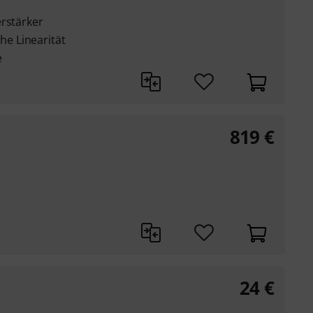
erstärker
e Linearität
e
819
€
24
€