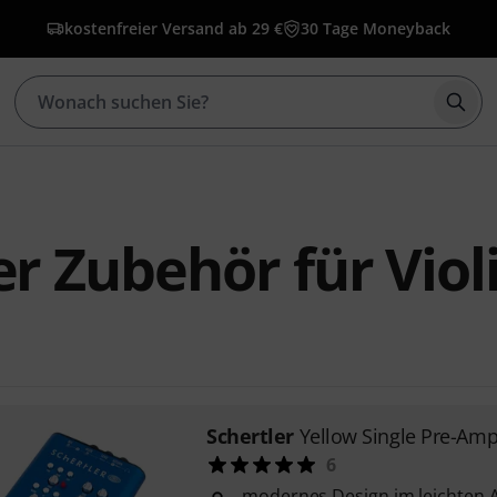
kostenfreier Versand ab 29 €
30 Tage Moneyback
Such
er Zubehör für Viol
Schertler
Yellow Single Pre-Ampl
6
modernes Design im leichten