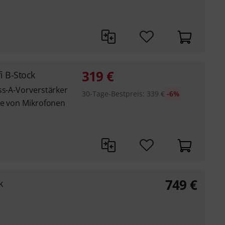
319
€
i B-Stock
ss-A-Vorverstärker
30-Tage-Bestpreis
:
339
€
-6%
le von Mikrofonen
749
€
k