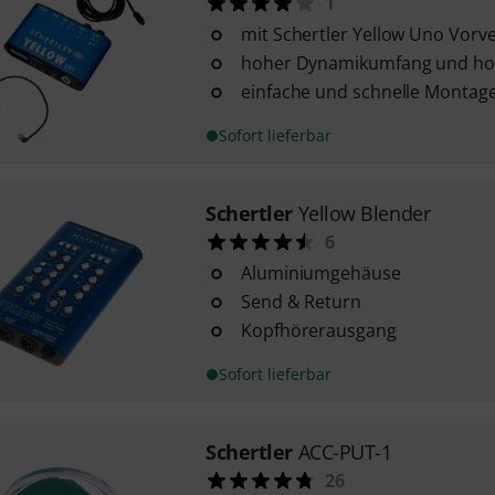
1
mit Schertler Yellow Uno Vorv
hoher Dynamikumfang und hoh
einfache und schnelle Montag
Sofort lieferbar
Schertler
Yellow Blender
6
Aluminiumgehäuse
Send & Return
Kopfhörerausgang
Sofort lieferbar
Schertler
ACC-PUT-1
26