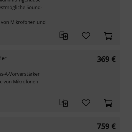
bestmögliche Sound-
en von Mikrofonen und
369
€
ier
ss-A-Vorverstärker
le von Mikrofonen
759
€