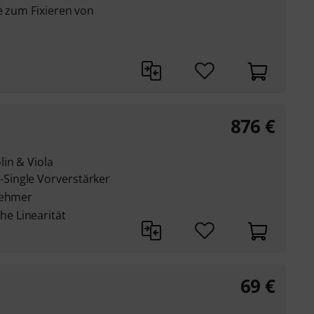
e zum Fixieren von
876
€
in & Viola
Single Vorverstärker
nehmer
e Linearität
69
€