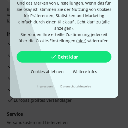
und das Merken von Einstellungen. Wenn das für
Bezahlen Sie vertraulich und sicher per Nachnahme,
Sie okay ist, stimmen Sie der Nutzung von Cookies
Vorkasse, PayPal, Amazon Pay,
Klarna Sofort bezahlen
,
für Präferenzen, Statistiken und Marketing
Klarna Ratenzahlung
oder Kreditkarte.
einfach durch einen Klick auf „Geht klar“ zu (
alle
anzeigen
).
Ihre Vorteile
Sie können Ihre erteilte Zustimmung jederzeit
über die Cookie-Einstellungen (
hier
) widerrufen.
3 Jahre Thomann Garantie
30 Tage Money-Back-Garantie
Geht klar
Reparaturservice
Cookies ablehnen
Weitere Infos
Beratung durch Fachexperten
·
Impressum
Datenschutzhinweise
Zufriedenheitsgarantie
Europas größtes Versandlager
Service
Versandkosten und Lieferzeiten