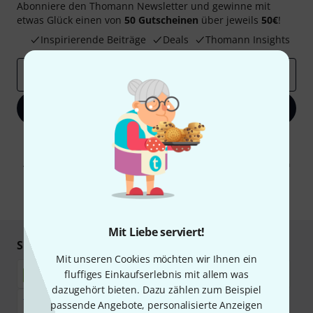
Abonniere den Thomann Newsletter und gewinne mit
etwas Glück einen von
50 Gutscheinen
über jeweils
50€
!
Inspirierende Beiträge
Deals
Thomann Insights
E-Mail-Adresse
*
Jetzt anmelden
Mit Klick auf „Jetzt anmelden“ stimmen Sie dem Erhalt von E-Mail-
Werbung und einer Messung des E-Mail-Nutzungsverhaltens zu. Die
Abmeldung ist jederzeit möglich. Weitere Informationen finden Sie in
unseren
Datenschutzhinweisen
.
* Pflichtfeld
Mit Liebe serviert!
Sicher einkaufen & bezahlen
Mit unseren Cookies möchten wir Ihnen ein
fluffiges Einkaufserlebnis mit allem was
dazugehört bieten. Dazu zählen zum Beispiel
passende Angebote, personalisierte Anzeigen