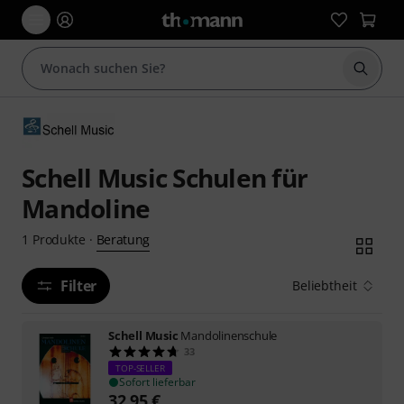
Suche 
Schell Music Schulen für
Mandoline
Beratung
1
Produkte
·
Filter
Beliebtheit
Schell Music
Mandolinenschule
33
TOP-SELLER
Sofort lieferbar
32,95
€