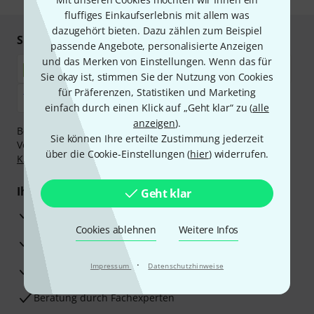
fluffiges Einkaufserlebnis mit allem was
dazugehört bieten. Dazu zählen zum Beispiel
Sicher einkaufen & bezahlen
passende Angebote, personalisierte Anzeigen
und das Merken von Einstellungen. Wenn das für
Sie okay ist, stimmen Sie der Nutzung von Cookies
für Präferenzen, Statistiken und Marketing
einfach durch einen Klick auf „Geht klar“ zu (
alle
anzeigen
).
Bezahlen Sie vertraulich und sicher per Nachnahme,
Sie können Ihre erteilte Zustimmung jederzeit
Vorkasse, PayPal, Amazon Pay,
Klarna Sofort bezahlen
,
über die Cookie-Einstellungen (
hier
) widerrufen.
Klarna Ratenzahlung
oder Kreditkarte.
Ihre Vorteile
Geht klar
3 Jahre Thomann Garantie
Cookies ablehnen
Weitere Infos
30 Tage Money-Back-Garantie
·
Impressum
Datenschutzhinweise
Reparaturservice
Beratung durch Fachexperten