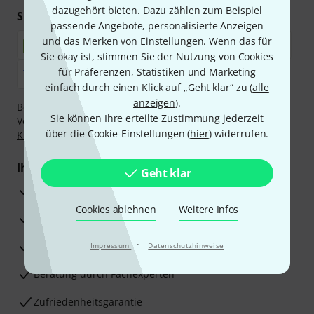
dazugehört bieten. Dazu zählen zum Beispiel
Sicher einkaufen & bezahlen
passende Angebote, personalisierte Anzeigen
und das Merken von Einstellungen. Wenn das für
Sie okay ist, stimmen Sie der Nutzung von Cookies
für Präferenzen, Statistiken und Marketing
einfach durch einen Klick auf „Geht klar“ zu (
alle
anzeigen
).
Bezahlen Sie vertraulich und sicher per Nachnahme,
Sie können Ihre erteilte Zustimmung jederzeit
Vorkasse, PayPal, Amazon Pay,
Klarna Sofort bezahlen
,
über die Cookie-Einstellungen (
hier
) widerrufen.
Klarna Ratenzahlung
oder Kreditkarte.
Ihre Vorteile
Geht klar
3 Jahre Thomann Garantie
Cookies ablehnen
Weitere Infos
30 Tage Money-Back-Garantie
·
Reparaturservice
Impressum
Datenschutzhinweise
Beratung durch Fachexperten
Zufriedenheitsgarantie