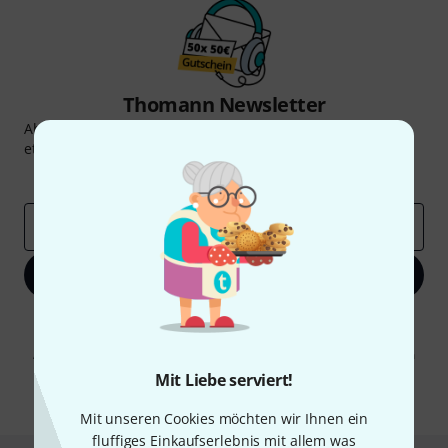
Thomann Newsletter
Abonniere den Thomann Newsletter und gewinne mit
etwas Glück einen von
50 Gutscheinen
über jeweils
50€
!
Inspirierende Beiträge
Deals
Thomann Insights
E-Mail-Adresse
*
Jetzt anmelden
Mit Klick auf „Jetzt anmelden“ stimmen Sie dem Erhalt von E-Mail-
Werbung und einer Messung des E-Mail-Nutzungsverhaltens zu. Die
Abmeldung ist jederzeit möglich. Weitere Informationen finden Sie in
unseren
Datenschutzhinweisen
.
Mit Liebe serviert!
* Pflichtfeld
Mit unseren Cookies möchten wir Ihnen ein
fluffiges Einkaufserlebnis mit allem was