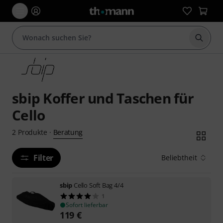
Suche 
sbip Koffer und Taschen für
Cello
Beratung
2
Produkte
·
Filter
Beliebtheit
sbip
Cello Soft Bag 4/4
1
Sofort lieferbar
119
€