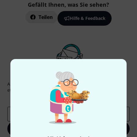
Gefällt Ihnen, was Sie sehen?
Teilen
Hilfe & Feedback
Thomann Newsletter
Abonniere den Thomann Newsletter und gewinne mit
etwas Glück einen von
50 Gutscheinen
über jeweils
50€
!
Inspirierende Beiträge
Deals
Thomann Insights
E-Mail-Adresse
*
Jetzt anmelden