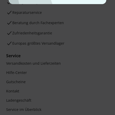
30 Tage Money-Back-Garantie
Reparaturservice
Beratung durch Fachexperten
Zufriedenheitsgarantie
Europas größtes Versandlager
Service
Versandkosten und Lieferzeiten
Hilfe-Center
Gutscheine
Kontakt
Ladengeschäft
Service im Überblick