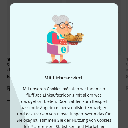
15
11
Sandner
Soprano 80 Standard
Sandner
Soprano 80 Standard
S
Cb Black
Bb Black
B
62 €
62 €
Mit Liebe serviert!
Vergleichen
Mit unseren Cookies möchten wir Ihnen ein
Vergleichen
fluffiges Einkaufserlebnis mit allem was
dazugehört bieten. Dazu zählen zum Beispiel
passende Angebote, personalisierte Anzeigen
und das Merken von Einstellungen. Wenn das für
Sie okay ist, stimmen Sie der Nutzung von Cookies
Smart Navigator
für Präferenzen, Statistiken und Marketing