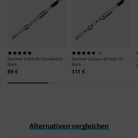
1
10
Sandner
Treble 80 Standard Eb
Sandner
Soprano 80 Solo Cb
S
Black
Black
89 €
111 €
Alternativen vergleichen