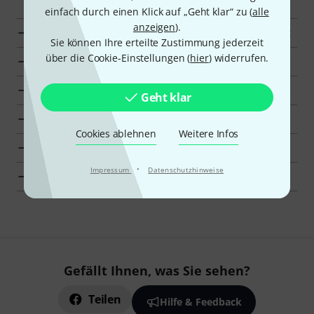
einfach durch einen Klick auf „Geht klar“ zu (
alle
anzeigen
).
Sandner Marching Holzblasinstrumente zur Übersicht
Sie können Ihre erteilte Zustimmung jederzeit
über die Cookie-Einstellungen (
hier
) widerrufen.
Zur Kategorie Marching Holzblasinstrumente
Zur Kategorie Marching Blasinstrumente
Geht klar
Zur Kategorie Blasinstrumente
Cookies ablehnen
Weitere Infos
Detaillierte Herstellerinfos für Sandner
·
Impressum
Datenschutzhinweise
Sandner Blasinstrumente zur Übersicht
Gefällt Ihnen, was Sie sehen?
Teilen
Hilfe & Feedback