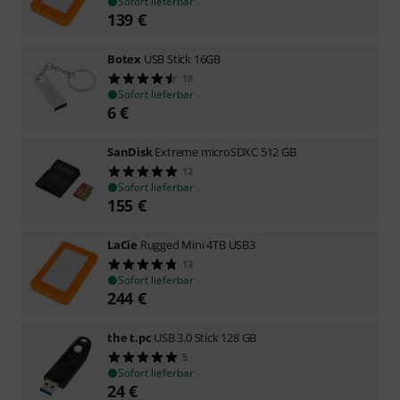
Sofort lieferbar
139
€
Botex
USB Stick 16GB
18
Sofort lieferbar
6
€
SanDisk
Extreme microSDXC 512 GB
12
Sofort lieferbar
155
€
LaCie
Rugged Mini 4TB USB3
13
Sofort lieferbar
244
€
the t.pc
USB 3.0 Stick 128 GB
5
Sofort lieferbar
24
€