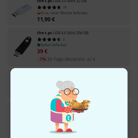
the t.pc
USB 3.0 Stick 32 GB
70
In ca. einer Woche lieferbar
11,90
€
the t.pc
USB 3.0 Stick 256 GB
2
Sofort lieferbar
39
€
-7%
30-Tage-Bestpreis
:
42
€
the t.pc
USB 3.0 Stick 16 GB
104
Sofort lieferbar
16,90
€
the t.pc
Compact Flash CF Adapter
105
Sofort lieferbar
9,90
€
-23%
UVP:
12,90
€