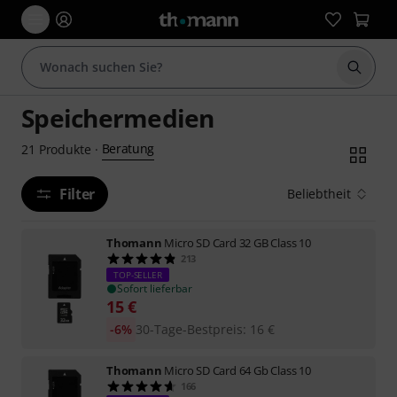
Suche 
Speichermedien
Beratung
21
Produkte
·
Filter
Beliebtheit
Thomann
Micro SD Card 32 GB Class 10
213
TOP-SELLER
Sofort lieferbar
15
€
-6%
30-Tage-Bestpreis
:
16
€
Thomann
Micro SD Card 64 Gb Class 10
166