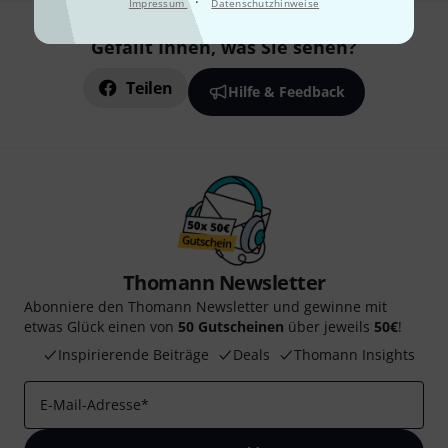
·
Impressum
Datenschutzhinweise
Gefällt Ihnen, was Sie sehen?
Teilen
Hilfe & Feedback
Thomann Newsletter
Abonniere den Thomann Newsletter und gewinne mit
etwas Glück einen von
50 Gutscheinen
über jeweils
50€
!
Inspirierende Beiträge
Deals
Thomann Insights
E-Mail-Adresse
*