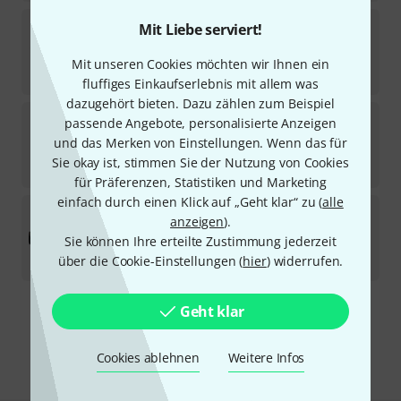
Blackmagic Design
Cloud Store Mini 8TB
Mit Liebe serviert!
1
Sofort lieferbar
Mit unseren Cookies möchten wir Ihnen ein
4.249
€
fluffiges Einkaufserlebnis mit allem was
dazugehört bieten. Dazu zählen zum Beispiel
Thomann
SD Card 16 GB Class 10
passende Angebote, personalisierte Anzeigen
190
und das Merken von Einstellungen. Wenn das für
Sofort lieferbar
Sie okay ist, stimmen Sie der Nutzung von Cookies
11
€
für Präferenzen, Statistiken und Marketing
einfach durch einen Klick auf „Geht klar“ zu (
alle
Blackmagic Design
Cloud Store Mini 16TB
anzeigen
).
Sie können Ihre erteilte Zustimmung jederzeit
Auf Anfrage
über die Cookie-Einstellungen (
7.299
€
hier
) widerrufen.
Geht klar
Kostenloser Versand ab 29 €
Alle Preise inkl. MwSt.
Cookies ablehnen
Weitere Infos