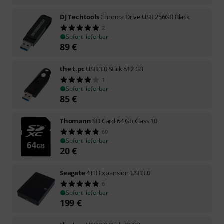
DJ Techtools
Chroma Drive USB 256GB Black
2
Sofort lieferbar
89
€
the t.pc
USB 3.0 Stick 512 GB
1
Sofort lieferbar
85
€
Thomann
SD Card 64 Gb Class 10
60
Sofort lieferbar
20
€
Seagate
4TB Expansion USB3.0
6
Sofort lieferbar
199
€