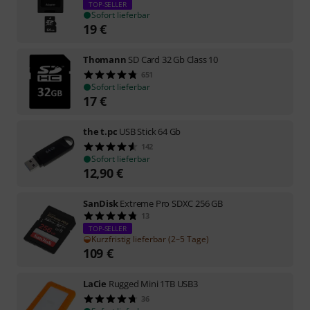
TOP-SELLER
Sofort lieferbar
19
€
Thomann
SD Card 32 Gb Class 10
651
Sofort lieferbar
17
€
the t.pc
USB Stick 64 Gb
142
Sofort lieferbar
12,90
€
SanDisk
Extreme Pro SDXC 256 GB
13
TOP-SELLER
Kurzfristig lieferbar (2–5 Tage)
109
€
LaCie
Rugged Mini 1TB USB3
36