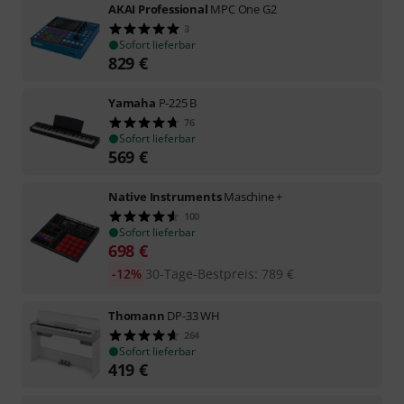
AKAI Professional
MPC One G2
3
Sofort lieferbar
829
€
Yamaha
P-225 B
76
Sofort lieferbar
569
€
Native Instruments
Maschine +
100
Sofort lieferbar
698
€
-12%
30-Tage-Bestpreis
:
789
€
Thomann
DP-33 WH
264
Sofort lieferbar
419
€