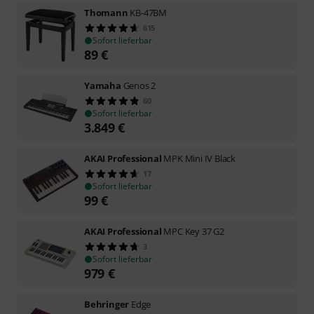
Thomann
KB-47BM
615
Sofort lieferbar
89
€
Yamaha
Genos 2
60
Sofort lieferbar
3.849
€
AKAI Professional
MPK Mini IV Black
17
Sofort lieferbar
99
€
AKAI Professional
MPC Key 37 G2
3
Sofort lieferbar
979
€
Behringer
Edge