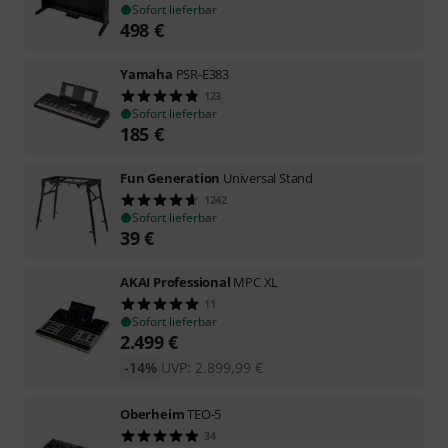
Sofort lieferbar
498
€
Yamaha
PSR-E383
123
Sofort lieferbar
185
€
Fun Generation
Universal Stand
1242
Sofort lieferbar
39
€
AKAI Professional
MPC XL
11
Sofort lieferbar
2.499
€
-14%
UVP:
2.899,99
€
Oberheim
TEO-5
34