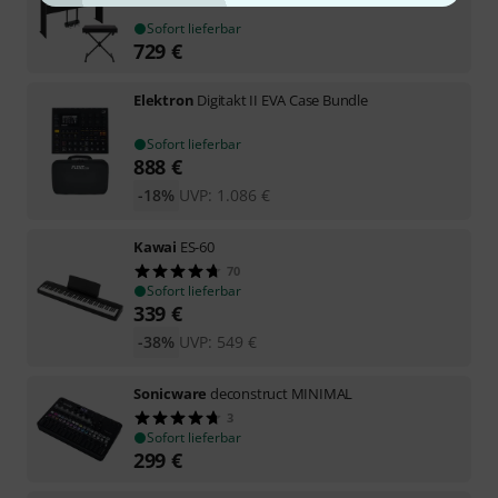
Sofort lieferbar
729
€
Elektron
Digitakt II EVA Case Bundle
Sofort lieferbar
888
€
-18%
UVP:
1.086
€
Kawai
ES-60
70
Sofort lieferbar
339
€
-38%
UVP:
549
€
Sonicware
deconstruct MINIMAL
3
Sofort lieferbar
299
€