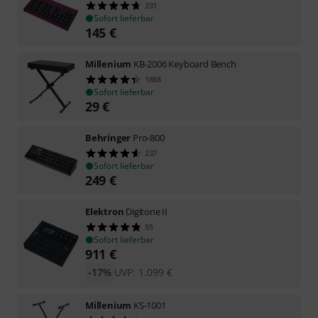
231
Sofort lieferbar
145
€
Millenium
KB-2006 Keyboard Bench
1888
Sofort lieferbar
29
€
Behringer
Pro-800
237
Sofort lieferbar
249
€
Elektron
Digitone II
55
Sofort lieferbar
911
€
-17%
UVP:
1.099
€
Millenium
KS-1001