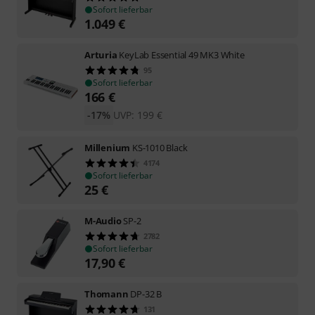
Sofort lieferbar
1.049
€
Arturia
KeyLab Essential 49 MK3 White
95
Sofort lieferbar
166
€
-17%
UVP:
199
€
Millenium
KS-1010 Black
4174
Sofort lieferbar
25
€
M-Audio
SP-2
2782
Sofort lieferbar
17,90
€
Thomann
DP-32 B
131