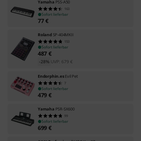
Yamaha
PSS-A50
163
Sofort lieferbar
77
€
Roland
SP-404MKII
153
Sofort lieferbar
487
€
-28%
UVP:
679
€
Endorphin.es
Evil Pet
7
Sofort lieferbar
479
€
Yamaha
PSR-SX600
99
Sofort lieferbar
699
€