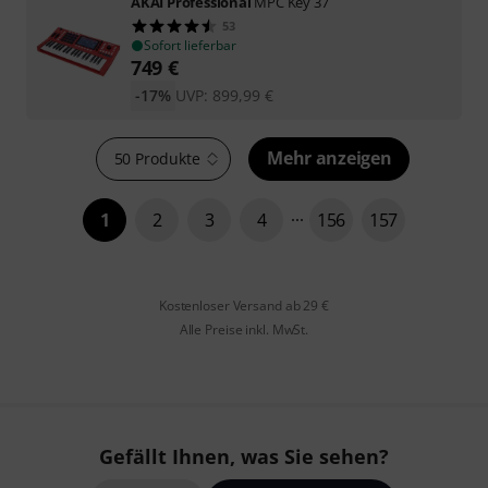
AKAI Professional
MPC Key 37
53
Sofort lieferbar
749
€
-17%
UVP:
899,99
€
Mehr anzeigen
50 Produkte
1
2
3
4
156
157
Kostenloser Versand ab 29 €
Alle Preise inkl. MwSt.
Gefällt Ihnen, was Sie sehen?