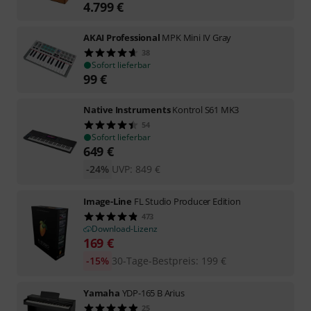
4.799
€
AKAI Professional
MPK Mini IV Gray
38
Sofort lieferbar
99
€
Native Instruments
Kontrol S61 MK3
54
Sofort lieferbar
649
€
-24%
UVP:
849
€
Image-Line
FL Studio Producer Edition
473
Download-Lizenz
169
€
-15%
30-Tage-Bestpreis
:
199
€
Yamaha
YDP-165 B Arius
25