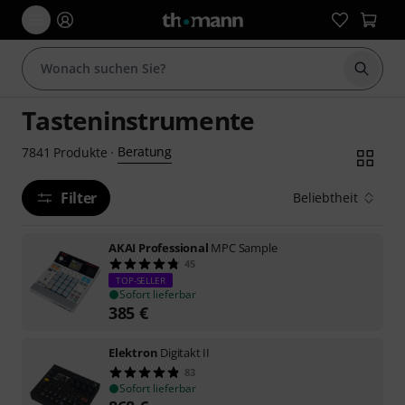
Suche 
Tasteninstrumente
Beratung
7841
Produkte
·
Filter
Beliebtheit
AKAI Professional
MPC Sample
45
TOP-SELLER
Sofort lieferbar
385
€
Elektron
Digitakt II
83
Sofort lieferbar