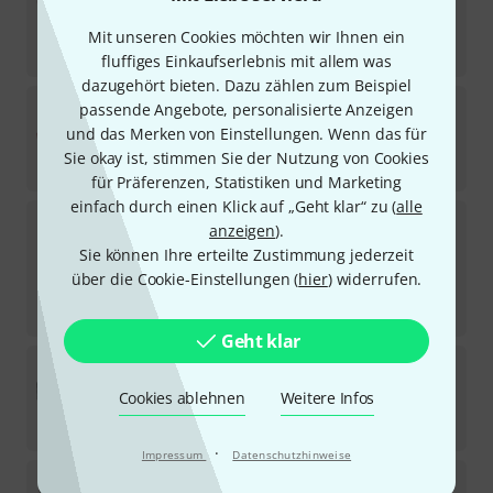
Sofort lieferbar
2.219
€
Mit unseren Cookies möchten wir Ihnen ein
-7%
30-Tage-Bestpreis
:
2.398
€
fluffiges Einkaufserlebnis mit allem was
dazugehört bieten. Dazu zählen zum Beispiel
AKAI Professional
MPK mini Play MK3
passende Angebote, personalisierte Anzeigen
207
und das Merken von Einstellungen. Wenn das für
Sofort lieferbar
Sie okay ist, stimmen Sie der Nutzung von Cookies
105
€
für Präferenzen, Statistiken und Marketing
einfach durch einen Klick auf „Geht klar“ zu (
alle
Roland
FP-30X WH
anzeigen
).
87
Sie können Ihre erteilte Zustimmung jederzeit
Sofort lieferbar
über die Cookie-Einstellungen (
hier
) widerrufen.
639
€
-32%
UVP:
945
€
Geht klar
Thomann
Stage Piano Bag L
1067
Cookies ablehnen
Weitere Infos
Sofort lieferbar
48
€
·
Impressum
Datenschutzhinweise
Yamaha
P-225 B Home Bundle