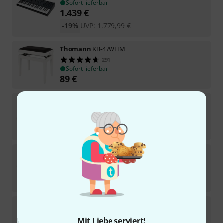
Sofort lieferbar
1.439
€
-19%
UVP:
1.779,99
€
Thomann
KB-47WHM
291
Sofort lieferbar
89
€
Viscount
Cantorum Duo Plus
9
Sofort lieferbar
2.690
€
Thomann
SP-5600
914
Sofort lieferbar
379
€
Clavia Nord
Electro 7 61
1
Mit Liebe serviert!