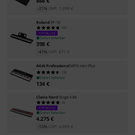
868
€
-21%
UVP:
1.099
€
Roland
FP-10
431
TOP-SELLER
Sofort lieferbar
398
€
-41%
UVP:
671
€
AKAI Professional
MPK mini Plus
126
Sofort lieferbar
134
€
Clavia Nord
Stage 4 88
33
TOP-SELLER
Sofort lieferbar
4.275
€
-13%
UVP:
4.899
€