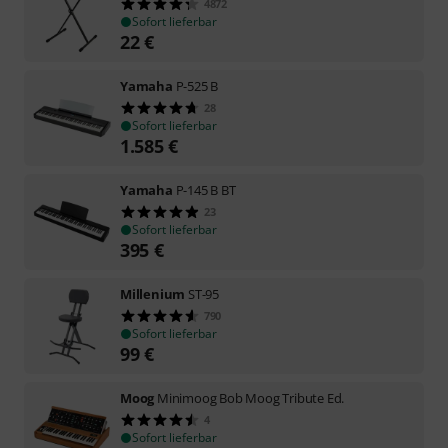
4872
Sofort lieferbar
22
€
Yamaha
P-525 B
28
Sofort lieferbar
1.585
€
Yamaha
P-145 B BT
23
Sofort lieferbar
395
€
Millenium
ST-95
790
Sofort lieferbar
99
€
Moog
Minimoog Bob Moog Tribute Ed.
4
Sofort lieferbar