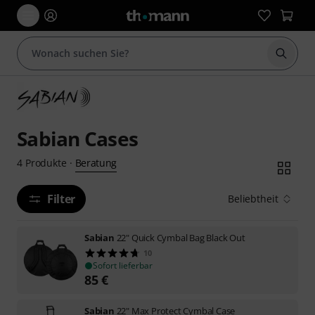
Suche 
Sabian Cases
Beratung
4
Produkte
·
Filter
Beliebtheit
Sabian
22" Quick Cymbal Bag Black Out
10
Sofort lieferbar
85
€
Sabian
22" Max Protect Cymbal Case