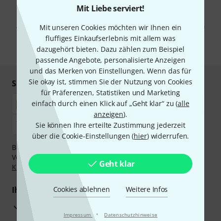
Mit Liebe serviert!
Mit Klick auf „Jetzt anmelden“ stimmen Sie dem Erhalt von E-Mail-
Werbung und einer Messung des E-Mail-Nutzungsverhaltens zu. Die
Abmeldung ist jederzeit möglich. Weitere Informationen finden Sie in
Mit unseren Cookies möchten wir Ihnen ein
unseren
Datenschutzhinweisen
.
fluffiges Einkaufserlebnis mit allem was
dazugehört bieten. Dazu zählen zum Beispiel
* Pflichtfeld
passende Angebote, personalisierte Anzeigen
und das Merken von Einstellungen. Wenn das für
Sie okay ist, stimmen Sie der Nutzung von Cookies
Sicher einkaufen & bezahlen
für Präferenzen, Statistiken und Marketing
einfach durch einen Klick auf „Geht klar“ zu (
alle
anzeigen
).
Sie können Ihre erteilte Zustimmung jederzeit
über die Cookie-Einstellungen (
hier
) widerrufen.
Bezahlen Sie vertraulich und sicher per Nachnahme,
Vorkasse, PayPal, Amazon Pay,
Klarna Sofort bezahlen
,
Geht klar
Klarna Ratenzahlung
oder Kreditkarte.
Ihre Vorteile
Cookies ablehnen
Weitere Infos
3 Jahre Thomann Garantie
·
Impressum
Datenschutzhinweise