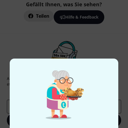
Gefällt Ihnen, was Sie sehen?
Teilen
Hilfe & Feedback
Thomann Newsletter
Abonniere den Thomann Newsletter und gewinne mit
etwas Glück einen von
50 Gutscheinen
über jeweils
50€
!
Inspirierende Beiträge
Deals
Thomann Insights
E-Mail-Adresse
*
Jetzt anmelden