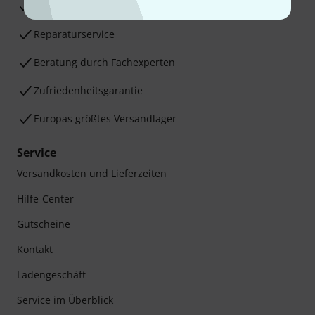
30 Tage Money-Back-Garantie
Reparaturservice
Beratung durch Fachexperten
Zufriedenheitsgarantie
Europas größtes Versandlager
Service
Versandkosten und Lieferzeiten
Hilfe-Center
Gutscheine
Kontakt
Ladengeschäft
Service im Überblick